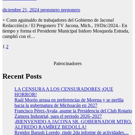
diciembre 21, 2024
pregonero pregonero
+ Conn aguinaldo de trabajadores del Gobierno de Jacona!
Redacción{n / El Pregonero TV Jacona, Mich., 19/Dic/2024.- En
tiempo y forma el Presidente Municipal Isidoro Mosqueda Estrada,
cumplió con el…
Paginación
1
2
de
entradas
Patrocinadores
Recent Posts
LA CENSURA A LOS CENSURADORES ¡QUE
HORROR!
Raúl Morón arrasa en preferencias de Morena y se perfila
hacia la gubernatura de Michoacán en 2027
Francisco Pérez-Ayala, asume la Presidencia del Club Rotario
Zamora Industrial, para el periodo 2026–2027
¡BIENVENIDO A JACONA SR. GOBERNADOR MTRO.
ALFREDO RAMÍREZ BEDOLLA!
Regidor Barush Loredo, rinde 2da informe de actividades…