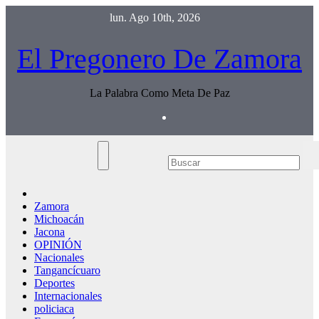
Saltar
lun. Ago 10th, 2026
al
contenido
El Pregonero De Zamora
La Palabra Como Meta De Paz
Zamora
Michoacán
Jacona
OPINIÓN
Nacionales
Tangancícuaro
Deportes
Internacionales
policiaca