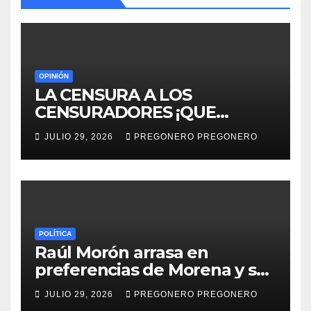
OPINIÓN
LA CENSURA A LOS
CENSURADORES ¡QUE
HORROR!
JULIO 29, 2026
PREGONERO PREGONERO
POLÍTICA
Raúl Morón arrasa en
preferencias de Morena y se
perfila hacia la gubernatura
JULIO 29, 2026
PREGONERO PREGONERO
de Michoacán en 2027