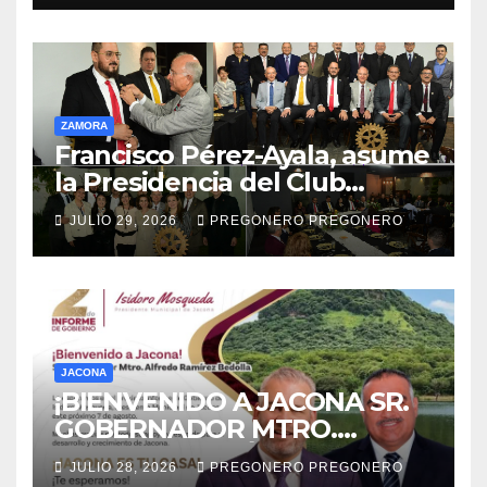
ZAMORA
Francisco Pérez-Ayala, asume
la Presidencia del Club
Rotario Zamora Industrial,
JULIO 29, 2026
PREGONERO PREGONERO
para el periodo 2026–2027
JACONA
¡BIENVENIDO A JACONA SR.
GOBERNADOR MTRO.
ALFREDO RAMÍREZ
JULIO 28, 2026
PREGONERO PREGONERO
BEDOLLA!