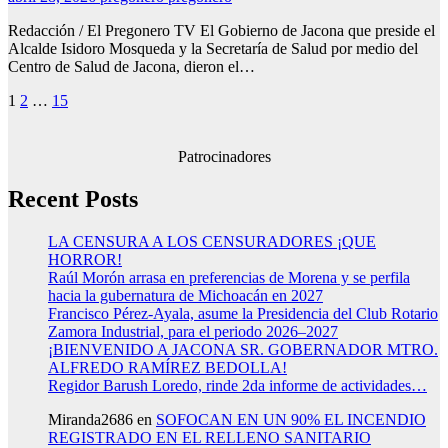
Redacción / El Pregonero TV El Gobierno de Jacona que preside el
Alcalde Isidoro Mosqueda y la Secretaría de Salud por medio del
Centro de Salud de Jacona, dieron el…
Paginación
1
2
…
15
de
entradas
Patrocinadores
Recent Posts
LA CENSURA A LOS CENSURADORES ¡QUE
HORROR!
Raúl Morón arrasa en preferencias de Morena y se perfila
hacia la gubernatura de Michoacán en 2027
Francisco Pérez-Ayala, asume la Presidencia del Club Rotario
Zamora Industrial, para el periodo 2026–2027
¡BIENVENIDO A JACONA SR. GOBERNADOR MTRO.
ALFREDO RAMÍREZ BEDOLLA!
Regidor Barush Loredo, rinde 2da informe de actividades…
Miranda2686
en
SOFOCAN EN UN 90% EL INCENDIO
REGISTRADO EN EL RELLENO SANITARIO