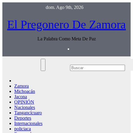
Saltar
dom. Ago 9th, 2026
al
contenido
El Pregonero De Zamora
La Palabra Como Meta De Paz
Zamora
Michoacán
Jacona
OPINIÓN
Nacionales
Tangancícuaro
Deportes
Internacionales
policiaca