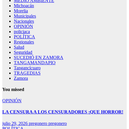
MEDIO AMBIENTE
Michoacán
Morelia
Municipales
Nacionales
OPINIÓN
policiaca
POLÍTICA
Regionales
Salud
Seguridad
SUCEDIÓ EN ZAMORA
TANGAMANDAPIO
Tangancícuaro
TRAGEDIAS
Zamora
You missed
OPINIÓN
LA CENSURA A LOS CENSURADORES ¡QUE HORROR!
julio 29, 2026
pregonero pregonero
POLÍTICA