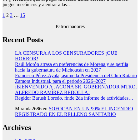
juegos mecánicos y a entrar a las…
Paginación
1
2
3
…
15
de
Patrocinadores
entradas
Recent Posts
LA CENSURA A LOS CENSURADORES ¡QUE
HORROR!
Raúl Morón arrasa en preferencias de Morena y se perfila
hacia la gubernatura de Michoacán en 2027
Francisco Pérez-Ayala, asume la Presidencia del Club Rotario
Zamora Industrial, para el periodo 2026–2027
¡BIENVENIDO A JACONA SR. GOBERNADOR MTRO.
ALFREDO RAMÍREZ BEDOLLA!
Regidor Barush Loredo, rinde 2da informe de actividades…
Miranda2686
en
SOFOCAN EN UN 90% EL INCENDIO
REGISTRADO EN EL RELLENO SANITARIO
Archives