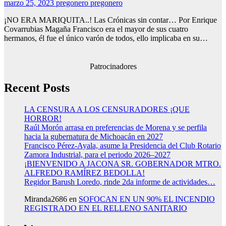
marzo 25, 2023
pregonero pregonero
¡NO ERA MARIQUITA..! Las Crónicas sin contar… Por Enrique
Covarrubias Magaña Francisco era el mayor de sus cuatro
hermanos, él fue el único varón de todos, ello implicaba en su…
Patrocinadores
Recent Posts
LA CENSURA A LOS CENSURADORES ¡QUE
HORROR!
Raúl Morón arrasa en preferencias de Morena y se perfila
hacia la gubernatura de Michoacán en 2027
Francisco Pérez-Ayala, asume la Presidencia del Club Rotario
Zamora Industrial, para el periodo 2026–2027
¡BIENVENIDO A JACONA SR. GOBERNADOR MTRO.
ALFREDO RAMÍREZ BEDOLLA!
Regidor Barush Loredo, rinde 2da informe de actividades…
Miranda2686
en
SOFOCAN EN UN 90% EL INCENDIO
REGISTRADO EN EL RELLENO SANITARIO