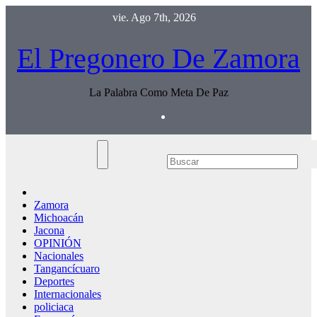
Saltar
vie. Ago 7th, 2026
al
contenido
El Pregonero De Zamora
La Palabra Como Meta De Paz
Zamora
Michoacán
Jacona
OPINIÓN
Nacionales
Tangancícuaro
Deportes
Internacionales
policiaca