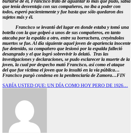
burlarse de él, Francisco trató de aguantar lo más que pudo, sabía
que tenía desventaja con sus compañeros, no iba a poder con
todos, esperó pacientemente y fue hasta que sólo quedaron dos
sujetos más y él.
Francisco se levantó del lugar en donde estaba y tomó una
botella con la que golpeó a unos de sus compañeros, en tanto
atacaba por la espalda a otro, entre su borrachera, creyèndolos
muertos se fue. Al día siguiente aquel joven de apariencia inocente
fue detenido, su compañero que lesionó por la espalda falleció
desangrado y el que logró sobrevivir lo delató. Tras las
investigaciones y declaraciones, se pudo esclarecer la muerte de la
joven, la cual por despecho mató Francisco, así como el ataque
del que fue víctima el joven que lo insultó en la vía pública…
Francisco purgò condena en la penitenciaría de Zamora…FIN
Navegación
SABÍA USTED QUE: UN DÍA COMO HOY PERO DE 1926…
de
entradas