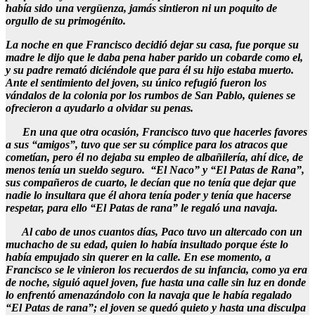
había sido una vergüenza, jamás sintieron ni un poquito de
orgullo de su primogénito.
La noche en que Francisco decidió dejar su casa, fue porque su
madre le dijo que le daba pena haber parido un cobarde como el,
y su padre remató diciéndole que para él su hijo estaba muerto.
Ante el sentimiento del joven, su único refugió fueron los
vándalos de la colonia por los rumbos de San Pablo, quienes se
ofrecieron a ayudarlo a olvidar su penas.
En una que otra ocasión, Francisco tuvo que hacerles favores
a sus “amigos”, tuvo que ser su cómplice para los atracos que
cometían, pero él no dejaba su empleo de albañilería, ahí dice, de
menos tenía un sueldo seguro. “El Naco” y “El Patas de Rana”,
sus compañeros de cuarto, le decían que no tenía que dejar que
nadie lo insultara que él ahora tenía poder y tenía que hacerse
respetar, para ello “El Patas de rana” le regaló una navaja.
Al cabo de unos cuantos días, Paco tuvo un altercado con un
muchacho de su edad, quien lo había insultado porque éste lo
había empujado sin querer en la calle. En ese momento, a
Francisco se le vinieron los recuerdos de su infancia, como ya era
de noche, siguió aquel joven, fue hasta una calle sin luz en donde
lo enfrentó amenazándolo con la navaja que le había regalado
“El Patas de rana”; el joven se quedó quieto y hasta una disculpa