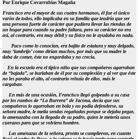
Por Enrique Covarrubias Magaña
Francisco era el mayor de sus cuatro hermanos, él fue el único
varón de todos, ello implicaba en su familia que tendría que ser
una persona fuerte de carácter que pudiera llevar las riendas de
un hogar para cuando su padre faltara, pero su carácter no era
así, al contrario, era muy débil y su físico no le ayudaba en nada.
Paco como lo conocían, era bajito de estatura y muy delgado,
muy ‘lambrijo’ como dirían muchos, por más que su madre le
daba de comer, éste no engordaba y no crecía.
En la escuela era el típico niño que sus compañeros agarraban
de “bajada”, se burlaban de él por su complexión y al ver que éste
no les paraba el alto, al contrario rehuía de ellos
,
más le
cargaban
.
En más de una ocasión, Francisco llegó golpeado a su casa
por los rumbos de “La Burrera” de Jacona, decía que sus
compañeros lo agarraban en bola y no podía defenderse, su
señora madre, le metía sendas regañadas porque se dejaba pegar,
lo amenazaba con la llegada de su padre, quien le metería unos
cuerazos para que se volviera hombre.
Las amenazas de la señora, pronto se cumplieron, en cuanto
llegó el padre de Paco, a la señora se le hacía tarde para contarle