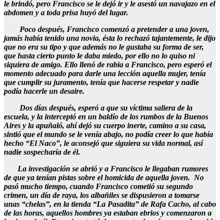
le brindó, pero Francisco se le dejó ir y le asestó un navajazo en el
abdomen y a toda prisa huyó del lugar.
Poco después, Francisco comenzó a pretender a una joven,
jamás había tenido una novia, ésta lo rechazó tajantemente, le dijo
que no era su tipo y que además no le gustaba su forma de ser,
que hasta cierto punto le daba miedo, por ello no lo quiso ni
siquiera de amigo. Ello llenó de rabia a Francisco, pero esperó el
momento adecuado para darle una lección aquella mujer, tenía
que cumplir su juramento, tenía que hacerse respetar y nadie
podía hacerle un desaire.
Dos días después, esperó a que su víctima saliera de la
escuela, y la interceptó en un baldío de los rumbos de la Buenos
Aires y la apuñaló, ahí dejó su cuerpo inerte, camino a su casa,
sintió que el mundo se le venía abajo, no podía creer lo que había
hecho “El Naco”, le aconsejó que siguiera su vida normal, así
nadie sospecharía de él.
La investigación se abrió y a Francisco le llegaban rumores
de que ya tenían pistas sobre el homicida de aquella joven. No
pasó mucho tiempo, cuando Francisco cometió su segundo
crimen, un día de raya, los albañiles se dispusieron a tomarse
unas “chelas”, en la tienda “La Pasadita” de Rafa Cacho, al cabo
de las horas, aquellos hombres ya estaban ebrios y comenzaron a