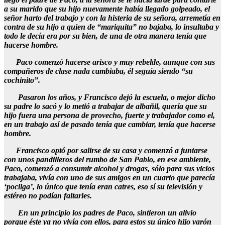
a su marido que su hijo nuevamente había llegado golpeado, el
señor harto del trabajo y con la histeria de su señora, arremetía en
contra de su hijo a quien de “mariquita” no bajaba, lo insultaba y
todo le decía era por su bien, de una de otra manera tenía que
hacerse hombre.
Paco comenzó hacerse arisco y muy rebelde, aunque con sus
compañeros de clase nada cambiaba, él seguía siendo “su
cochinito”.
Pasaron los años, y Francisco dejó la escuela, o mejor dicho
su padre lo sacó y lo metió a trabajar de albañil, quería que su
hijo fuera una persona de provecho, fuerte y trabajador como el,
en un trabajo así de pasado tenía que cambiar, tenía que hacerse
hombre.
Francisco optó por salirse de su casa y comenzó a juntarse
con unos pandilleros del rumbo de San Pablo, en ese ambiente,
Paco, comenzó a consumir alcohol y drogas, sólo para sus vicios
trabajaba, vivía con uno de sus amigos en un cuarto que parecía
‘pocilga’, lo único que tenía eran catres, eso sí su televisión y
estéreo no podían faltarles.
En un principio los padres de Paco, sintieron un alivio
porque éste ya no vivía con ellos, para estos su único hijo varón