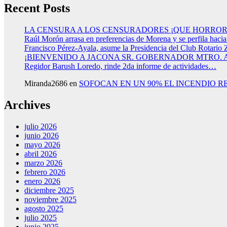
Recent Posts
LA CENSURA A LOS CENSURADORES ¡QUE HORROR
Raúl Morón arrasa en preferencias de Morena y se perfila haci
Francisco Pérez-Ayala, asume la Presidencia del Club Rotario 
¡BIENVENIDO A JACONA SR. GOBERNADOR MTRO.
Regidor Barush Loredo, rinde 2da informe de actividades…
Miranda2686
en
SOFOCAN EN UN 90% EL INCENDIO R
Archives
julio 2026
junio 2026
mayo 2026
abril 2026
marzo 2026
febrero 2026
enero 2026
diciembre 2025
noviembre 2025
agosto 2025
julio 2025
junio 2025