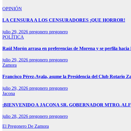
OPINIÓN
LA CENSURA A LOS CENSURADORES ¡QUE HORROR!
julio 29, 2026
pregonero pregonero
POLÍTICA
Raúl Morón arrasa en preferencias de Morena y se perfila hacia
julio 29, 2026
pregonero pregonero
Zamora
Francisco Pérez-Ayala, asume la Presidencia del Club Rotario Z
julio 29, 2026
pregonero pregonero
Jacona
¡BIENVENIDO A JACONA SR. GOBERNADOR MTRO. AL
julio 28, 2026
pregonero pregonero
El Pregonero De Zamora