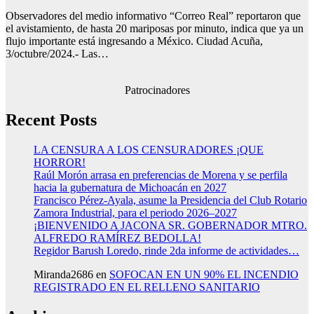
Observadores del medio informativo “Correo Real” reportaron que
el avistamiento, de hasta 20 mariposas por minuto, indica que ya un
flujo importante está ingresando a México. Ciudad Acuña,
3/octubre/2024.- Las…
Patrocinadores
Recent Posts
LA CENSURA A LOS CENSURADORES ¡QUE
HORROR!
Raúl Morón arrasa en preferencias de Morena y se perfila
hacia la gubernatura de Michoacán en 2027
Francisco Pérez-Ayala, asume la Presidencia del Club Rotario
Zamora Industrial, para el periodo 2026–2027
¡BIENVENIDO A JACONA SR. GOBERNADOR MTRO.
ALFREDO RAMÍREZ BEDOLLA!
Regidor Barush Loredo, rinde 2da informe de actividades…
Miranda2686
en
SOFOCAN EN UN 90% EL INCENDIO
REGISTRADO EN EL RELLENO SANITARIO