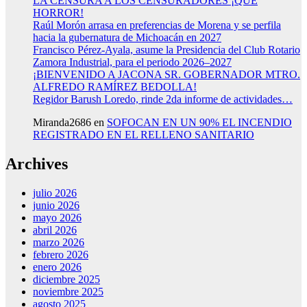
LA CENSURA A LOS CENSURADORES ¡QUE
HORROR!
Raúl Morón arrasa en preferencias de Morena y se perfila
hacia la gubernatura de Michoacán en 2027
Francisco Pérez-Ayala, asume la Presidencia del Club Rotario
Zamora Industrial, para el periodo 2026–2027
¡BIENVENIDO A JACONA SR. GOBERNADOR MTRO.
ALFREDO RAMÍREZ BEDOLLA!
Regidor Barush Loredo, rinde 2da informe de actividades…
Miranda2686
en
SOFOCAN EN UN 90% EL INCENDIO
REGISTRADO EN EL RELLENO SANITARIO
Archives
julio 2026
junio 2026
mayo 2026
abril 2026
marzo 2026
febrero 2026
enero 2026
diciembre 2025
noviembre 2025
agosto 2025