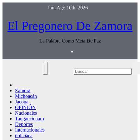
Saltar
lun. Ago 10th, 2026
al
contenido
El Pregonero De Zamora
La Palabra Como Meta De Paz
Zamora
Michoacán
Jacona
OPINIÓN
Nacionales
Tangancícuaro
Deportes
Internacionales
policiaca