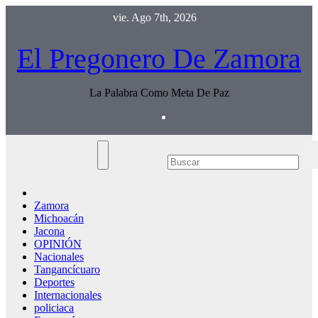
Saltar
vie. Ago 7th, 2026
al
contenido
El Pregonero De Zamora
La Palabra Como Meta De Paz
Zamora
Michoacán
Jacona
OPINIÓN
Nacionales
Tangancícuaro
Deportes
Internacionales
policiaca