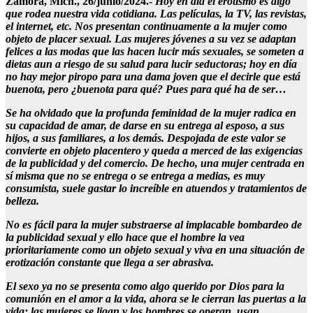
Zamora, Mich., 26/junio/2024.-
Hoy en día el erotismo es algo
que rodea nuestra vida cotidiana. Las películas, la TV, las revistas,
el internet, etc. Nos presentan continuamente a la mujer como
objeto de placer sexual. Las mujeres jóvenes a su vez se adaptan
felices a las modas que las hacen lucir más sexuales, se someten a
dietas aun a riesgo de su salud para lucir seductoras; hoy en día
no hay mejor piropo para una dama joven que el decirle que está
buenota, pero ¿buenota para qué? Pues para qué ha de ser…
Se ha olvidado que la profunda feminidad de la mujer radica en
su capacidad de amar, de darse en su entrega al esposo, a sus
hijos, a sus familiares, a los demás. Despojada de este valor se
convierte en objeto placentero y queda a merced de las exigencias
de la publicidad y del comercio. De hecho, una mujer centrada en
sí misma que no se entrega o se entrega a medias, es muy
consumista, suele gastar lo increíble en atuendos y tratamientos de
belleza.
No es fácil para la mujer substraerse al implacable bombardeo de
la publicidad sexual y ello hace que el hombre la vea
prioritariamente como un objeto sexual y viva en una situación de
erotización constante que llega a ser abrasiva.
El sexo ya no se presenta como algo querido por Dios para la
comunión en el amor a la vida, ahora se le cierran las puertas a la
vida; las mujeres se ligan y los hombres se operan, usan