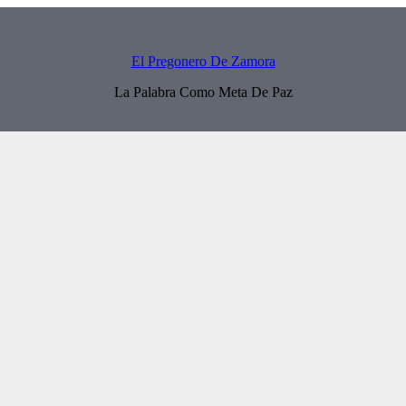
El Pregonero De Zamora
La Palabra Como Meta De Paz