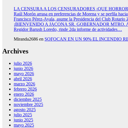
LA CENSURA A LOS CENSURADORES ¡QUE HORROR
Raúl Morón arrasa en preferencias de Morena y se perfila haci
Francisco Pérez-Ayala, asume la Presidencia del Club Rotario 
¡BIENVENIDO A JACONA SR. GOBERNADOR MTRO.
Regidor Barush Loredo, rinde 2da informe de actividades…
Miranda2686
en
SOFOCAN EN UN 90% EL INCENDIO R
Archives
julio 2026
junio 2026
mayo 2026
abril 2026
marzo 2026
febrero 2026
enero 2026
diciembre 2025
noviembre 2025
agosto 2025
julio 2025
junio 2025
mayo 2025