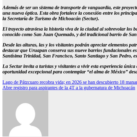
Además de ser un sistema de transporte de vanguardia, este proyecto
una nueva óptica. Esta obra fortalece la conexión entre los princip
la Secretaría de Turismo de Michoacán (Sectur).
El trayecto atraviesa la historia viva de la ciudad al sobrevolar lo
conocido como San Juan Quemado, y del tradicional barrio de San 
Desde las alturas, las y los visitantes podrán apreciar elementos p
destacar que Uruapan conserva sus nueve barrios fundacionales e
Santísima Trinidad, San Francisco, Santo Santiago y San Pedro, es
La Sectur invita a turistas y visitantes a vivir esta experiencia únic
oportunidad excepcional para contemplar “el alma de México” desde 
Navegación
Lago de Pátzcuaro recobra vida; en 2026 se han descubierto 18 manan
Abre registro para aspirantes de la 4T a la gubernatura de Michoacán
de
entradas