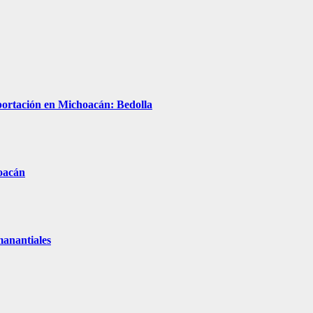
xportación en Michoacán: Bedolla
hoacán
manantiales