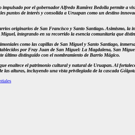
 impulsado por el gobernador Alfredo Ramírez Bedolla permite a visit
ales puntos de interés y consolida a Uruapan como un destino innovad
s barrios originarios de San Francisco y Santo Santiago. Asimismo, la 
Miguel, integrando en su recorrido la esencia comunitaria que dist
atrimoniales como las capillas de San Miguel y Santo Santiago, inmer
stablecidos por Fray Juan de San Miguel: La Magdalena, San Miguel
te último distinguido con el nombramiento de Barrio Mágico.
a que enaltece el patrimonio cultural y natural de Uruapan. Al fortalece
las alturas, incluyendo una vista privilegiada de la cascada Gólgota
tiales