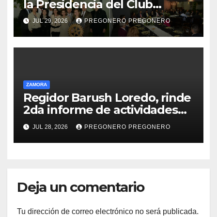
la Presidencia del Club
Rotario Zamora Industrial,
JUL 29, 2026
PREGONERO PREGONERO
para el periodo 2026–2027
ZAMORA
Regidor Barush Loredo, rinde
2da informe de actividades…
JUL 28, 2026
PREGONERO PREGONERO
Deja un comentario
Tu dirección de correo electrónico no será publicada.