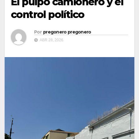
El pulpo camionero y el
control político
Por
pregonero pregonero
ABR 28, 2026