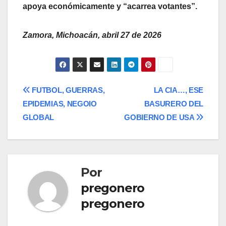
apoya económicamente y “acarrea votantes”.
Zamora, Michoacán, abril 27 de 2026
Navegación
FUTBOL, GUERRAS,
LA CIA…, ESE
EPIDEMIAS, NEGOIO
BASURERO DEL
de
GLOBAL
GOBIERNO DE USA
entradas
Por
pregonero
pregonero