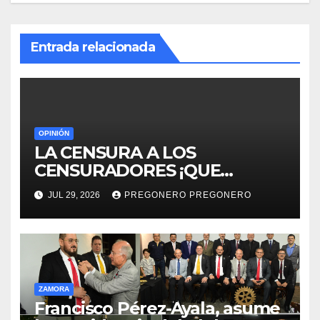
Entrada relacionada
OPINIÓN
LA CENSURA A LOS
CENSURADORES ¡QUE
HORROR!
JUL 29, 2026
PREGONERO PREGONERO
ZAMORA
Francisco Pérez-Ayala, asume