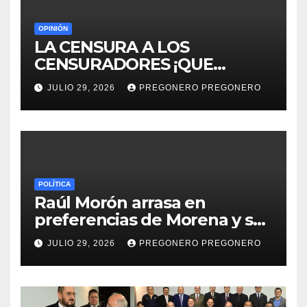
OPINIÓN
LA CENSURA A LOS
CENSURADORES ¡QUE
HORROR!
JULIO 29, 2026
PREGONERO PREGONERO
POLÍTICA
Raúl Morón arrasa en
preferencias de Morena y se
perfila hacia la gubernatura
JULIO 29, 2026
PREGONERO PREGONERO
de Michoacán en 2027