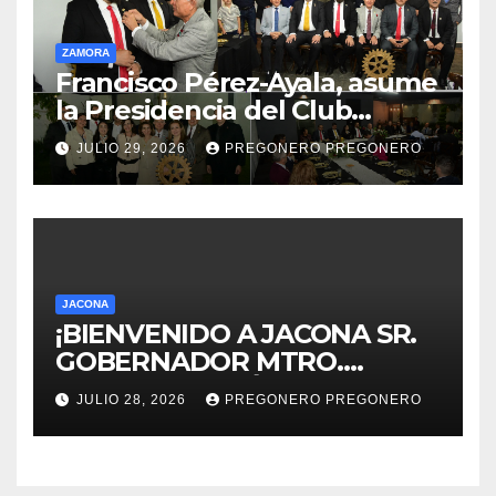
ZAMORA
Francisco Pérez-Ayala, asume
la Presidencia del Club
Rotario Zamora Industrial,
JULIO 29, 2026
PREGONERO PREGONERO
para el periodo 2026–2027
JACONA
¡BIENVENIDO A JACONA SR.
GOBERNADOR MTRO.
ALFREDO RAMÍREZ
JULIO 28, 2026
PREGONERO PREGONERO
BEDOLLA!