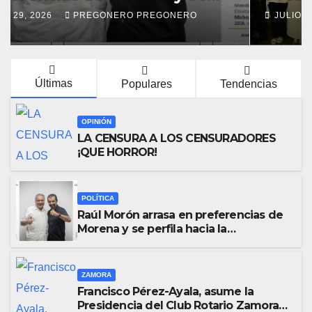
Zamora Industrial, para el
JULIO 29, 2026
PREGONERO PREGONERO
periodo 2026–2027
Últimas
Populares
Tendencias
OPINIÓN
LA CENSURA A LOS CENSURADORES
¡QUE HORROR!
POLÍTICA
Raúl Morón arrasa en preferencias de
Morena y se perfila hacia la
gubernatura de Michoacán en 2027
ZAMORA
Francisco Pérez-Ayala, asume la
Presidencia del Club Rotario Zamora