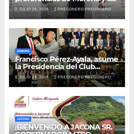
perfila hacia la gubernatura
JULIO 29, 2026
PREGONERO PREGONERO
de Michoacán en 2027
ZAMORA
Francisco Pérez-Ayala, asume
la Presidencia del Club
Rotario Zamora Industrial,
JULIO 29, 2026
PREGONERO PREGONERO
para el periodo 2026–2027
JACONA
¡BIENVENIDO A JACONA SR.