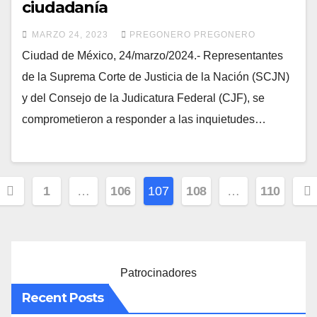
ciudadanía
MARZO 24, 2023
PREGONERO PREGONERO
Ciudad de México, 24/marzo/2024.- Representantes
de la Suprema Corte de Justicia de la Nación (SCJN)
y del Consejo de la Judicatura Federal (CJF), se
comprometieron a responder a las inquietudes…
Paginación
1
…
106
107
108
…
110
de
entradas
Patrocinadores
Recent Posts