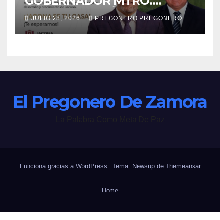
GOBERNADOR MTRO.
ALFREDO RAMÍREZ
JULIO 28, 2026
PREGONERO PREGONERO
BEDOLLA!
El Pregonero De Zamora
La Palabra Como Meta De Paz
Funciona gracias a WordPress
|
Tema: Newsup de
Themeansar
Home