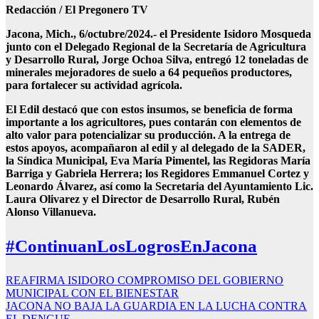
Redacción / El Pregonero TV
Jacona, Mich., 6/octubre/2024.- el Presidente Isidoro Mosqueda
junto con el Delegado Regional de la Secretaría de Agricultura
y Desarrollo Rural, Jorge Ochoa Silva, entregó 12 toneladas de
minerales mejoradores de suelo a 64 pequeños productores,
para fortalecer su actividad agrícola.
El Edil destacó que con estos insumos, se beneficia de forma
importante a los agricultores, pues contarán con elementos de
alto valor para potencializar su producción. A la entrega de
estos apoyos, acompañaron al edil y al delegado de la SADER,
la Síndica Municipal, Eva María Pimentel, las Regidoras María
Barriga y Gabriela Herrera; los Regidores Emmanuel Cortez y
Leonardo Álvarez, así como la Secretaria del Ayuntamiento Lic.
Laura Olivarez y el Director de Desarrollo Rural, Rubén
Alonso Villanueva.
#ContinuanLosLogrosEnJacona
Navegación
REAFIRMA ISIDORO COMPROMISO DEL GOBIERNO
MUNICIPAL CON EL BIENESTAR
de
JACONA NO BAJA LA GUARDIA EN LA LUCHA CONTRA
EL DENGUE