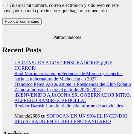
Guardar mi nombre, correo electrónico y sitio web en este
navegador para la próxima vez que haga un comentario.
Patrocinadores
Recent Posts
LA CENSURA A LOS CENSURADORES ¡QUE
HORROR!
Raúl Morón arrasa en preferencias de Morena y se perfila
hacia la gubernatura de Michoacán en 2027
Francisco Pérez-Ayala, asume la Presidencia del Club Rotario
Zamora Industrial, para el periodo 2026–2027
¡BIENVENIDO A JACONA SR. GOBERNADOR MTRO.
ALFREDO RAMÍREZ BEDOLLA!
Regidor Barush Loredo, rinde 2da informe de actividades…
Miranda2686
en
SOFOCAN EN UN 90% EL INCENDIO
REGISTRADO EN EL RELLENO SANITARIO
Archives