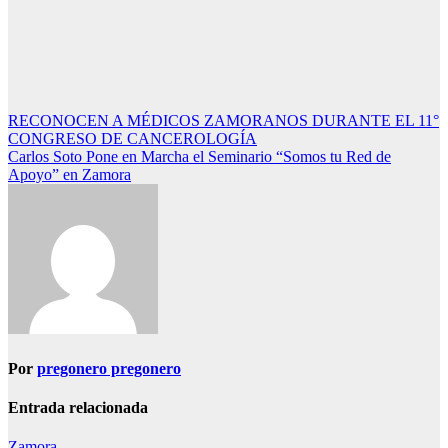
Navegación
RECONOCEN A MÉDICOS ZAMORANOS DURANTE EL 11°
CONGRESO DE CANCEROLOGÍA
de
Carlos Soto Pone en Marcha el Seminario “Somos tu Red de
entradas
Apoyo” en Zamora
Por
pregonero pregonero
Entrada relacionada
Zamora