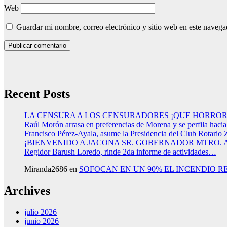
Web
Guardar mi nombre, correo electrónico y sitio web en este naveg
Recent Posts
LA CENSURA A LOS CENSURADORES ¡QUE HORROR
Raúl Morón arrasa en preferencias de Morena y se perfila haci
Francisco Pérez-Ayala, asume la Presidencia del Club Rotario 
¡BIENVENIDO A JACONA SR. GOBERNADOR MTRO.
Regidor Barush Loredo, rinde 2da informe de actividades…
Miranda2686
en
SOFOCAN EN UN 90% EL INCENDIO R
Archives
julio 2026
junio 2026