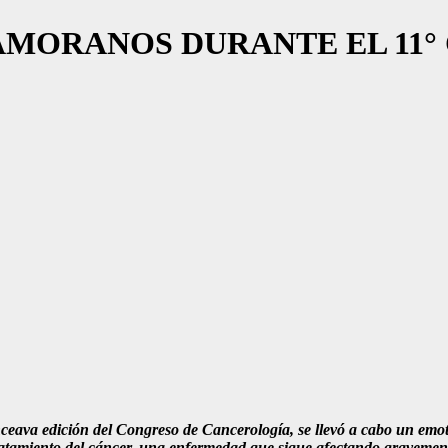
MORANOS DURANTE EL 11°
eava edición del Congreso de Cancerología, se llevó a cabo un emoti
atamiento del cáncer, una enfermedad que sigue afectando gravemente