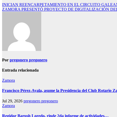
Navegación
INICIAN REENCARPETAMIENTO EN EL CIRCUITO GALE
ZAMORA PRESENTÓ PROYECTO DE DIGITALIZACIÓN DE
de
entradas
Por
pregonero pregonero
Entrada relacionada
Zamora
Francisco Pérez-Ayala, asume la Presidencia del Club Rotario Z
Jul 29, 2026
pregonero pregonero
Zamora
Regidor Barush Loredo, rinde 2da informe de actividades…