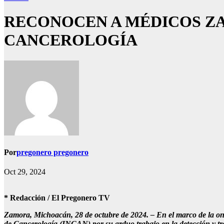
RECONOCEN A MÉDICOS ZA
CANCEROLOGÍA
Por
pregonero pregonero
Oct 29, 2024
* Redacción / El Pregonero TV
Zamora, Michoacán, 28 de octubre de 2024. – En el marco de la onc
de Cancerología (INCAN) por su arduo trabajo en la detección y tr