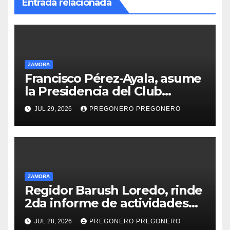
Entrada relacionada
ZAMORA
Francisco Pérez-Ayala, asume
la Presidencia del Club
Rotario Zamora Industrial,
JUL 29, 2026
PREGONERO PREGONERO
para el periodo 2026–2027
ZAMORA
Regidor Barush Loredo, rinde
2da informe de actividades…
JUL 28, 2026
PREGONERO PREGONERO