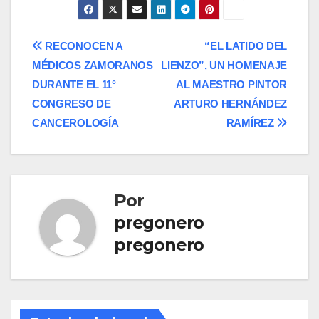
Navegación
RECONOCEN A
“EL LATIDO DEL
MÉDICOS ZAMORANOS
LIENZO”, UN HOMENAJE
de
DURANTE EL 11°
AL MAESTRO PINTOR
entradas
CONGRESO DE
ARTURO HERNÁNDEZ
CANCEROLOGÍA
RAMÍREZ
Por
pregonero
pregonero