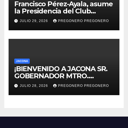
Francisco Pérez-Ayala, asume
la Presidencia del Club
Rotario Zamora Industrial,
JULIO 29, 2026
PREGONERO PREGONERO
para el periodo 2026–2027
JACONA
¡BIENVENIDO A JACONA SR.
GOBERNADOR MTRO.
ALFREDO RAMÍREZ
JULIO 28, 2026
PREGONERO PREGONERO
BEDOLLA!