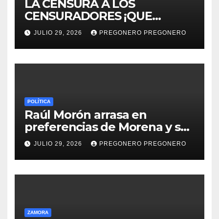
LA CENSURA A LOS
CENSURADORES ¡QUE
HORROR!
JULIO 29, 2026
PREGONERO PREGONERO
POLÍTICA
Raúl Morón arrasa en
preferencias de Morena y se
perfila hacia la gubernatura
JULIO 29, 2026
PREGONERO PREGONERO
de Michoacán en 2027
ZAMORA