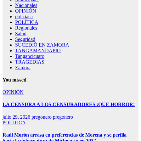
Nacionales
OPINIÓN
policiaca
POLÍTICA
Regionales
Salud
Seguridad
SUCEDIÓ EN ZAMORA
TANGAMANDAPIO
Tangancícuaro
TRAGEDIAS
Zamora
You missed
OPINIÓN
LA CENSURA A LOS CENSURADORES ¡QUE HORROR!
julio 29, 2026
pregonero pregonero
POLÍTICA
Raúl Morón arrasa en preferencias de Morena y se perfila
hacia la gubernatura de Michoacán en 2027