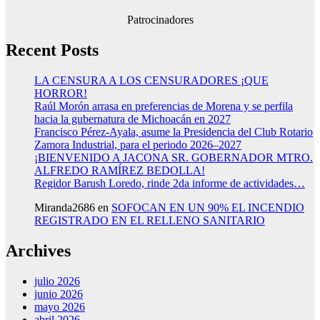
Patrocinadores
Recent Posts
LA CENSURA A LOS CENSURADORES ¡QUE
HORROR!
Raúl Morón arrasa en preferencias de Morena y se perfila
hacia la gubernatura de Michoacán en 2027
Francisco Pérez-Ayala, asume la Presidencia del Club Rotario
Zamora Industrial, para el periodo 2026–2027
¡BIENVENIDO A JACONA SR. GOBERNADOR MTRO.
ALFREDO RAMÍREZ BEDOLLA!
Regidor Barush Loredo, rinde 2da informe de actividades…
Miranda2686
en
SOFOCAN EN UN 90% EL INCENDIO
REGISTRADO EN EL RELLENO SANITARIO
Archives
julio 2026
junio 2026
mayo 2026
abril 2026