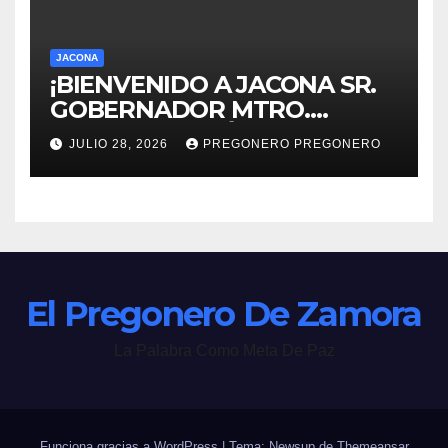
JACONA
¡BIENVENIDO A JACONA SR.
GOBERNADOR MTRO.
ALFREDO RAMÍREZ
JULIO 28, 2026
PREGONERO PREGONERO
BEDOLLA!
El Pregonero De Zamora
La Palabra Como Meta De Paz
Funciona gracias a WordPress
|
Tema: Newsup de
Themeansar