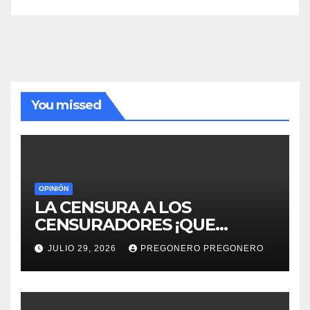
You missed
OPINIÓN
LA CENSURA A LOS
CENSURADORES ¡QUE
HORROR!
JULIO 29, 2026
PREGONERO PREGONERO