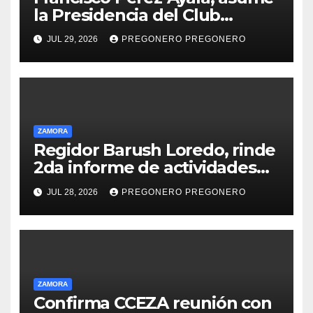
la Presidencia del Club
Rotario Zamora Industrial,
JUL 29, 2026
PREGONERO PREGONERO
para el periodo 2026–2027
ZAMORA
Regidor Barush Loredo, rinde
2da informe de actividades…
JUL 28, 2026
PREGONERO PREGONERO
ZAMORA
Confirma CCEZA reunión con