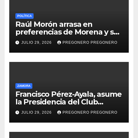
POLÍTICA
Raúl Morón arrasa en
preferencias de Morena y se
perfila hacia la gubernatura
JULIO 29, 2026
PREGONERO PREGONERO
de Michoacán en 2027
ZAMORA
Francisco Pérez-Ayala, asume
la Presidencia del Club
Rotario Zamora Industrial,
JULIO 29, 2026
PREGONERO PREGONERO
para el periodo 2026–2027