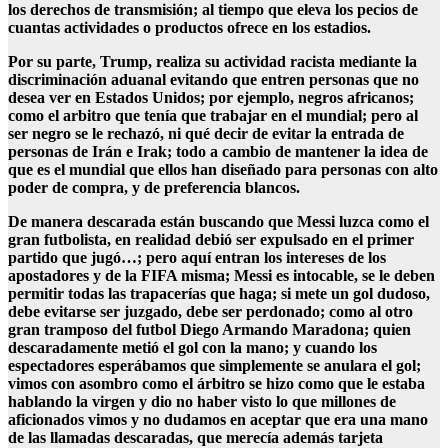
los derechos de transmisión; al tiempo que eleva los pecios de
cuantas actividades o productos ofrece en los estadios.
Por su parte, Trump, realiza su actividad racista mediante la
discriminación aduanal evitando que entren personas que no
desea ver en Estados Unidos; por ejemplo, negros africanos;
como el arbitro que tenía que trabajar en el mundial; pero al
ser negro se le rechazó, ni qué decir de evitar la entrada de
personas de Irán e Irak; todo a cambio de mantener la idea de
que es el mundial que ellos han diseñado para personas con alto
poder de compra, y de preferencia blancos.
De manera descarada están buscando que Messi luzca como el
gran futbolista, en realidad debió ser expulsado en el primer
partido que jugó…; pero aquí entran los intereses de los
apostadores y de la FIFA misma; Messi es intocable, se le deben
permitir todas las trapacerías que haga; si mete un gol dudoso,
debe evitarse ser juzgado, debe ser perdonado; como al otro
gran tramposo del futbol Diego Armando Maradona; quien
descaradamente metió el gol con la mano; y cuando los
espectadores esperábamos que simplemente se anulara el gol;
vimos con asombro como el árbitro se hizo como que le estaba
hablando la virgen y dio no haber visto lo que millones de
aficionados vimos y no dudamos en aceptar que era una mano
de las llamadas descaradas, que merecía además tarjeta