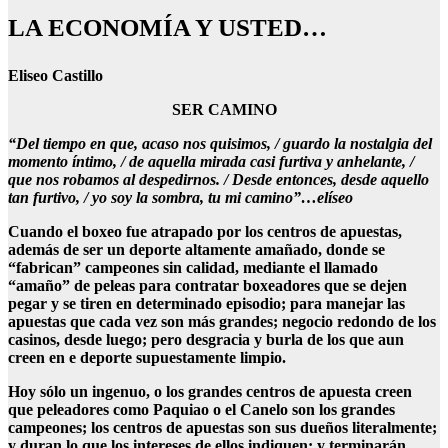
LA ECONOMÍA Y USTED…
Eliseo Castillo
SER CAMINO
“Del tiempo en que, acaso nos quisimos, / guardo la nostalgia del
momento íntimo, / de aquella mirada casi furtiva y anhelante, /
que nos robamos al despedirnos. / Desde entonces, desde aquello
tan furtivo, / yo soy la sombra, tu mi camino”…elíseo
Cuando el boxeo fue atrapado por los centros de apuestas,
además de ser un deporte altamente amañado, donde se
“fabrican” campeones sin calidad, mediante el llamado
“amaño” de peleas para contratar boxeadores que se dejen
pegar y se tiren en determinado episodio; para manejar las
apuestas que cada vez son más grandes; negocio redondo de los
casinos, desde luego; pero desgracia y burla de los que aun
creen en e deporte supuestamente limpio.
Hoy sólo un ingenuo, o los grandes centros de apuesta creen
que peleadores como Paquiao o el Canelo son los grandes
campeones; los centros de apuestas son sus dueños literalmente;
y duran lo que los intereses de ellos indiquen; y terminarán