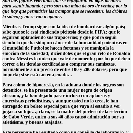
Son dos figuras veteranas que se refugiaron en ligas menores
para seguir jugando; pero son una mina de oro de ventas; por lo
que hay que permitirles las trampas que se necesiten; los árbitros
lo saben; y no se van a oponer.
Mientras Trump sigue con la idea de bombardear algún país;
sabe que se le está rindiendo pleitesía desde la FIFA; que le
seguirán aplaudiendo sus trapacerías; y que podrá seguir
siendo lo que ha sido; un cáncer de la humanidad; mientras en
el mundial de Futbol se hacen fortunas y se manipula la
emoción de la sociedad; diciéndoles que el gran reto de Ronaldo
contra Messi es lo único que vale de momento; por lo que deben
correr a las tiendas certificadas a comprar sus camisetas,
normalmente a un precio de entre 100 y 200 dólares; pero qué
importa; si se está tan enajenado…
Para colmo de hipocresía, en la aduana donde los negros son
detenidos, se ha presentado una mujer negra de origen
africano, y la han dejado pasar incluso con aplausos y
entrevistas periodísticas, y aunque usted no lo crea, le han
entregado un boleto especial para que vaya al estadio a ver
jugar a su hijo…; claro, es la madre del portero de la selección
de Cabo Verde, quien a sus 40 años causó admiración por su
atletisismo, y buenas atajadas.
Este personaje ha resultado como un conejillo de laboratorio, y