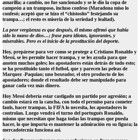
amarilla; a cambio, no fue sancionado y se le dio la copa de
campeón a un tramposo, incluso confeso (Maradona miso lo
confesó; aceptó que se hizo el “chistosito” festejando su
trampa…; el resto es miseria de la seriedad y lealtad).
La peor vergüenza es que después, él mismo afirmó que había
sido la mano de dios…; frase para idiotas, ignorantes, y
miserables. Pero es el inicio de la prostitución del deporte.
Hoy, prepárese para ver como se protege a Cristiano Ronaldo y
Messi, se les permite hacer trampa, y se les ayuda para que
anoten muchos goles; los apostadores están detrás de todo esto;
se ha prostituido tanto el futbol, que y parecen las peleas de
Marquez -Paquiao; uno boxeador, el otro producto de los
apostadores; donde el resultado debe ser manipulado para
ganar cada vez más dinero.
Hoy Messi debería estar castigado un partido por agresión; a
cambio estará en la cancha, con todo el permiso para cometer
fauls, hacer trampas, la FIFA lo necesita, los apostadores lo
controlan. Luego vendrá el turno del portugués Ronaldo,
mismo que necesitan que haga todas las trampas que pueda
hacer, lo que importa es mantener la admiración en su figura; la
mercadotecnia funciona así.