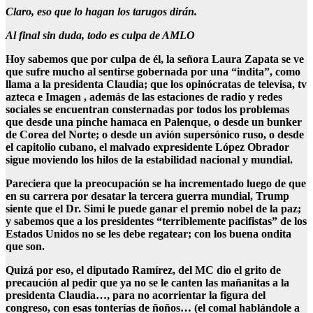
Claro, eso que lo hagan los tarugos dirán.
Al final sin duda, todo es culpa de AMLO
Hoy sabemos que por culpa de él, la señora Laura Zapata se ve
que sufre mucho al sentirse gobernada por una “indita”, como
llama a la presidenta Claudia; que los opinócratas de televisa, tv
azteca e Imagen , además de las estaciones de radio y redes
sociales se encuentran consternadas por todos los problemas
que desde una pinche hamaca en Palenque, o desde un bunker
de Corea del Norte; o desde un avión supersónico ruso, o desde
el capitolio cubano, el malvado expresidente López Obrador
sigue moviendo los hilos de la estabilidad nacional y mundial.
Pareciera que la preocupación se ha incrementado luego de que
en su carrera por desatar la tercera guerra mundial, Trump
siente que el Dr. Simi le puede ganar el premio nobel de la paz;
y sabemos que a los presidentes “terriblemente pacifistas” de los
Estados Unidos no se les debe regatear; con los buena ondita
que son.
Quizá por eso, el diputado Ramírez, del MC dio el grito de
precaución al pedir que ya no se le canten las mañanitas a la
presidenta Claudia…, para no acorrientar la figura del
congreso, con esas tonterías de ñoños… (el comal hablándole a