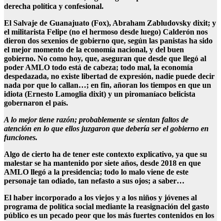
derecha política y confesional.
El Salvaje de Guanajuato (Fox), Abraham Zabludovsky dixit; y
el militarista Felipe (no el hermoso desde luego) Calderón nos
dieron dos sexenios de gobierno que, según las panistas ha sido
el mejor momento de la economía nacional, y del buen
gobierno. No como hoy, que, aseguran que desde que llegó al
poder AMLO todo está de cabeza; todo mal, la economía
despedazada, no existe libertad de expresión, nadie puede decir
nada por que lo callan…; en fin, añoran los tiempos en que un
idiota (Ernesto Lamoglia dixit) y un piromaníaco belicista
gobernaron el país.
A lo mejor tiene razón; probablemente se sientan faltos de
atención en lo que ellos juzgaron que debería ser el gobierno en
funciones.
Algo de cierto ha de tener este contexto explicativo, ya que su
malestar se ha mantenido por siete años, desde 2018 en que
AMLO llegó a la presidencia; todo lo malo viene de este
personaje tan odiado, tan nefasto a sus ojos; a saber…
El haber incorporado a los viejos y a los niños y jóvenes al
programa de política social mediante la reasignación del gasto
público es un pecado peor que los más fuertes contenidos en los