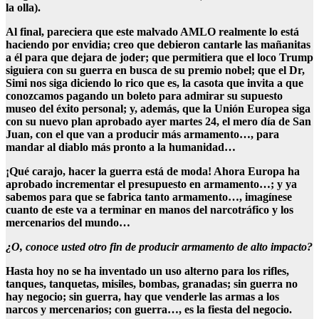
la olla).
Al final, pareciera que este malvado AMLO realmente lo está
haciendo por envidia; creo que debieron cantarle las mañanitas
a él para que dejara de joder; que permitiera que el loco Trump
siguiera con su guerra en busca de su premio nobel; que el Dr,
Simi nos siga diciendo lo rico que es, la casota que invita a que
conozcamos pagando un boleto para admirar su supuesto
museo del éxito personal; y, además, que la Unión Europea siga
con su nuevo plan aprobado ayer martes 24, el mero día de San
Juan, con el que van a producir más armamento…, para
mandar al diablo más pronto a la humanidad…
¡Qué carajo, hacer la guerra está de moda! Ahora Europa ha
aprobado incrementar el presupuesto en armamento…; y ya
sabemos para que se fabrica tanto armamento…, imagínese
cuanto de este va a terminar en manos del narcotráfico y los
mercenarios del mundo…
¿O, conoce usted otro fin de producir armamento de alto impacto?
Hasta hoy no se ha inventado un uso alterno para los rifles,
tanques, tanquetas, misiles, bombas, granadas; sin guerra no
hay negocio; sin guerra, hay que venderle las armas a los
narcos y mercenarios; con guerra…, es la fiesta del negocio.