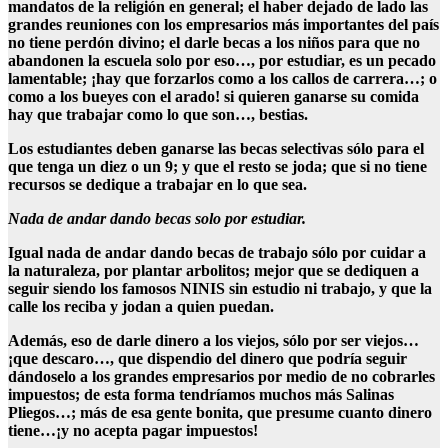
mandatos de la religión en general; el haber dejado de lado las
grandes reuniones con los empresarios más importantes del país
no tiene perdón divino; el darle becas a los niños para que no
abandonen la escuela solo por eso…, por estudiar, es un pecado
lamentable; ¡hay que forzarlos como a los callos de carrera…; o
como a los bueyes con el arado! si quieren ganarse su comida
hay que trabajar como lo que son…, bestias.
Los estudiantes deben ganarse las becas selectivas sólo para el
que tenga un diez o un 9; y que el resto se joda; que si no tiene
recursos se dedique a trabajar en lo que sea.
Nada de andar dando becas solo por estudiar.
Igual nada de andar dando becas de trabajo sólo por cuidar a
la naturaleza, por plantar arbolitos; mejor que se dediquen a
seguir siendo los famosos NINIS sin estudio ni trabajo, y que la
calle los reciba y jodan a quien puedan.
Además, eso de darle dinero a los viejos, sólo por ser viejos…
¡que descaro…, que dispendio del dinero que podría seguir
dándoselo a los grandes empresarios por medio de no cobrarles
impuestos; de esta forma tendríamos muchos más Salinas
Pliegos…; más de esa gente bonita, que presume cuanto dinero
tiene…¡y no acepta pagar impuestos!