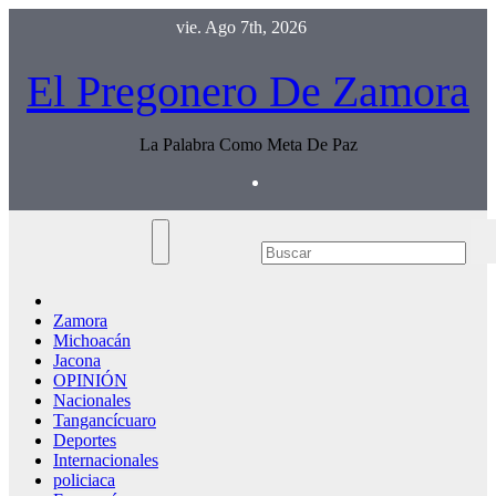
Saltar
vie. Ago 7th, 2026
al
contenido
El Pregonero De Zamora
La Palabra Como Meta De Paz
Zamora
Michoacán
Jacona
OPINIÓN
Nacionales
Tangancícuaro
Deportes
Internacionales
policiaca