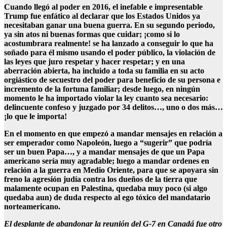
Cuando llegó al poder en 2016, el inefable e impresentable
Trump fue enfático al declarar que los Estados Unidos ya
necesitaban ganar una buena guerra. En su segundo periodo,
ya sin atos ni buenas formas que cuidar; ¡como si lo
acostumbrara realmente! se ha lanzado a conseguir lo que ha
soñado para él mismo usando el poder público, la violación de
las leyes que juro respetar y hacer respetar; y en una
aberración abierta, ha incluido a toda su familia en su acto
orgiástico de secuestro del poder para beneficio de su persona e
incremento de la fortuna familiar; desde luego, en ningún
momento le ha importado violar la ley cuanto sea necesario:
delincuente confeso y juzgado por 34 delitos…, uno o dos más…
¡lo que le importa!
En el momento en que empezó a mandar mensajes en relación a
ser emperador como Napoleón, luego a “sugerir” que podría
ser un buen Papa…, y a mandar mensajes de que un Papa
americano sería muy agradable; luego a mandar ordenes en
relación a la guerra en Medio Oriente, para que se apoyara sin
freno la agresión judía contra los dueños de la tierra que
malamente ocupan en Palestina, quedaba muy poco (si algo
quedaba aun) de duda respecto al ego tóxico del mandatario
norteamericano.
El desplante de abandonar la reunión del G-7 en Canadá fue otro