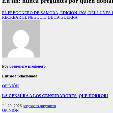
En fin: nunca preguntes por quién doblan
Navegación
EL PREGONERO DE ZAMORA, EDICIÓN 1208, DEL LUNES 1
RECREAR EL NEGOCIO DE LA GUERRA
de
entradas
Por
pregonero pregonero
Entrada relacionada
OPINIÓN
LA CENSURA A LOS CENSURADORES ¡QUE HORROR!
Jul 29, 2026
pregonero pregonero
OPINIÓN