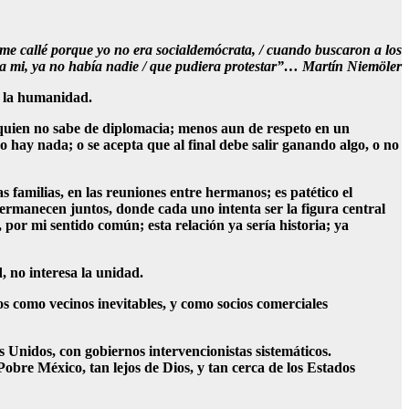
 me callé porque yo no era socialdemócrata, / cuando buscaron a los
n a mi, ya no había nadie / que pudiera protestar”… Martín Niemöler
e la humanidad.
quien no sabe de diplomacia; menos aun de respeto en un
o hay nada; o se acepta que al final debe salir ganando algo, o no
 familias, en las reuniones entre hermanos; es patético el
permanecen juntos, donde cada uno intenta ser la figura central
por mi sentido común; esta relación ya sería historia; ya
, no interesa la unidad.
 como vecinos inevitables, y como socios comerciales
s Unidos, con gobiernos intervencionistas sistemáticos.
Pobre México, tan lejos de Dios, y tan cerca de los Estados