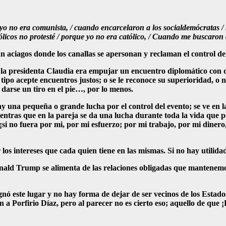
yo no era comunista, / cuando encarcelaron a los socialdemócratas /
ólicos no protesté / porque yo no era católico, / Cuando me buscaro
n aciagos donde los canallas se apersonan y reclaman el control d
 la presidenta Claudia era empujar un encuentro diplomático con 
ipo acepte encuentros justos; o se le reconoce su superioridad, o n
darse un tiro en el pie…, por lo menos.
una pequeña o grande lucha por el control del evento; se ve en las
mientras que en la pareja se da una lucha durante toda la vida que 
 no fuera por mi, por mi esfuerzo; por mi trabajo, por mi dinero, 
los intereses que cada quien tiene en las mismas. Si no hay utilidad
nald Trump se alimenta de las relaciones obligadas que mantenemos
gnó este lugar y no hay forma de dejar de ser vecinos de los Estado
 a Porfirio Díaz, pero al parecer no es cierto eso; aquello de que ¡