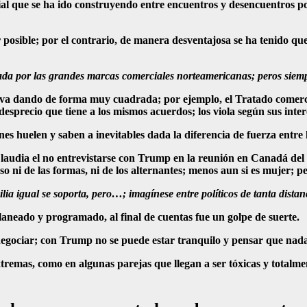
al que se ha ido construyendo entre encuentros y desencuentros po
osible; por el contrario, de manera desventajosa se ha tenido que 
ada por las grandes marcas comerciales norteamericanas; peros siemp
e va dando de forma muy cuadrada; por ejemplo, el Tratado comerci
precio que tiene a los mismos acuerdos; los viola según sus interese
es huelen y saben a inevitables dada la diferencia de fuerza entre 
audia el no entrevistarse con Trump en la reunión en Canadá del G
 ni de las formas, ni de los alternantes; menos aun si es mujer; pe
ilia igual se soporta, pero…; imagínese entre políticos de tanta distan
neado y programado, al final de cuentas fue un golpe de suerte.
egociar; con Trump no se puede estar tranquilo y pensar que nada
remas, como en algunas parejas que llegan a ser tóxicas y totalme