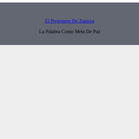
El Pregonero De Zamora
La Palabra Como Meta De Paz