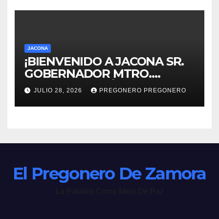
JACONA
¡BIENVENIDO A JACONA SR.
GOBERNADOR MTRO.
ALFREDO RAMÍREZ
JULIO 28, 2026
PREGONERO PREGONERO
BEDOLLA!
El Pregonero De Zamora
La Palabra Como Meta De Paz