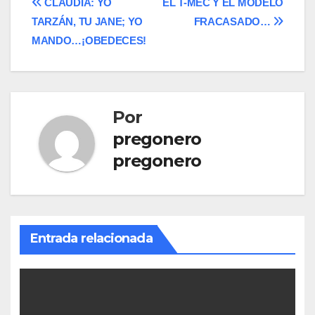
Navegación
CLAUDIA: YO
EL T-MEC Y EL MODELO
TARZÁN, TU JANE; YO
FRACASADO…
de
MANDO…¡OBEDECES!
entradas
Por
pregonero
pregonero
Entrada relacionada