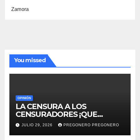
Zamora
You missed
OPINIÓN
LA CENSURA A LOS
CENSURADORES ¡QUE
HORROR!
JULIO 29, 2026
PREGONERO PREGONERO