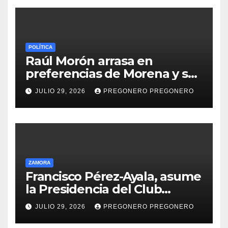
POLÍTICA
Raúl Morón arrasa en
preferencias de Morena y se
perfila hacia la gubernatura
JULIO 29, 2026
PREGONERO PREGONERO
de Michoacán en 2027
ZAMORA
Francisco Pérez-Ayala, asume
la Presidencia del Club
Rotario Zamora Industrial,
JULIO 29, 2026
PREGONERO PREGONERO
para el periodo 2026–2027