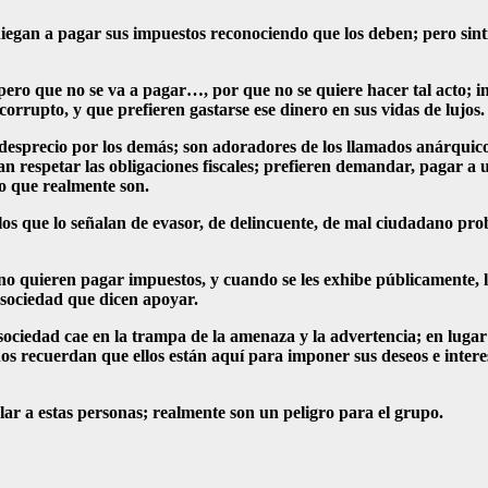
iegan a pagar sus impuestos reconociendo que los deben; pero sin
 pero que no se va a pagar…, por que no se quiere hacer tal acto; 
rrupto, y que prefieren gastarse ese dinero en sus vidas de lujos.
desprecio por los demás; son adoradores de los llamados anárquico
n respetar las obligaciones fiscales; prefieren demandar, pagar 
o que realmente son.
los que lo señalan de evasor, de delincuente, de mal ciudadano pr
 quieren pagar impuestos, y cuando se les exhibe públicamente, la
 sociedad que dicen apoyar.
 sociedad cae en la trampa de la amenaza y la advertencia; en lug
nos recuerdan que ellos están aquí para imponer sus deseos e intere
olar a estas personas; realmente son un peligro para el grupo.