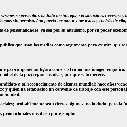
azones se presentan, la duda me increpa, / el silencio es necesario, h
iempos sin permiso, / mi puerta me altera y me asusta, / detrás de ella
de personalidades, ya sea por su altruismo, por su poder económi
pública que usan los medios como argumento para existir: ¡qué sería d
ente para imponer su figura comercial como una imagen empática, 
 nobel de la paz; según sus ideas, por que se lo merece.
andidato a tal reconocimiento de alcance mundial; hace años vien
 y quien ha establecido un convenio de trabajo con este personaje
 su bondad.
ociales; probablemente sean ciertas algunas; no lo dudo; pero la f
os promocionales nos dicen por ejemplo: