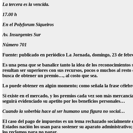
La tercera es la vencida.
17.00 h
En el Polyforum Siqueiros
Av. Insurgentes Sur
Número 701
Fuente: publicado en periódico La Jornada, domingo, 23 de febre
Es una pena que se banalice tanto la idea de los reconocimientos s
resultan ser superiores con sus recursos, pocos o muchos al rest
busca de obtener un premio…, al costo que sea.
Lo puede obtener en algún momento; como señala la frase célebr
Si existe en el mercado, y los premios cada vez son más mercanc
seguirá evidenciado su apetito por los beneficios personales…
Cuando la soberbia hace al ser humano una figura no social…
El caso del pago de impuestos es un tema rechazado socialmente d
Estados nación los usan para sostener su aparato administrativo; 
los reclamos para no pagar.