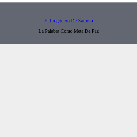
El Pregonero De Zamora
La Palabra Como Meta De Paz