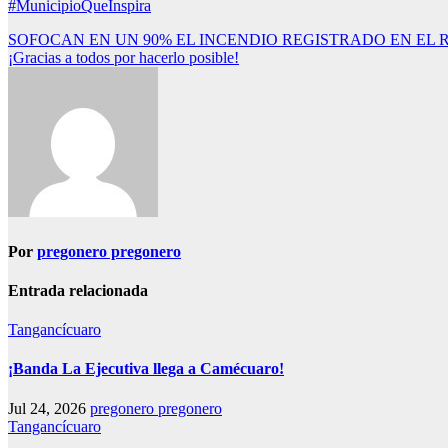
#MunicipioQueInspira
Navegación
SOFOCAN EN UN 90% EL INCENDIO REGISTRADO EN EL 
¡Gracias a todos por hacerlo posible!
de
entradas
Por
pregonero pregonero
Entrada relacionada
Tangancícuaro
¡Banda La Ejecutiva llega a Camécuaro!
Jul 24, 2026
pregonero pregonero
Tangancícuaro