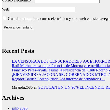
Correo electrónico
*
Web
Guardar mi nombre, correo electrónico y sitio web en este naveg
Recent Posts
LA CENSURA A LOS CENSURADORES ¡QUE HORROR
Raúl Morón arrasa en preferencias de Morena y se perfila haci
Francisco Pérez-Ayala, asume la Presidencia del Club Rotario 
¡BIENVENIDO A JACONA SR. GOBERNADOR MTRO.
Regidor Barush Loredo, rinde 2da informe de actividades…
Miranda2686
en
SOFOCAN EN UN 90% EL INCENDIO R
Archives
julio 2026