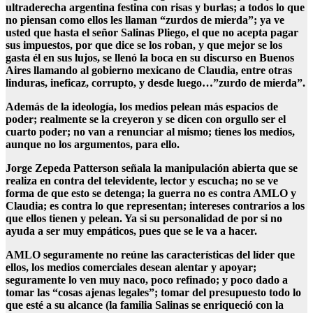
ultraderecha argentina festina con risas y burlas; a todos lo que
no piensan como ellos les llaman “zurdos de mierda”; ya ve
usted que hasta el señor Salinas Pliego, el que no acepta pagar
sus impuestos, por que dice se los roban, y que mejor se los
gasta él en sus lujos, se llenó la boca en su discurso en Buenos
Aires llamando al gobierno mexicano de Claudia, entre otras
linduras, ineficaz, corrupto, y desde luego…”zurdo de mierda”.
Además de la ideología, los medios pelean más espacios de
poder; realmente se la creyeron y se dicen con orgullo ser el
cuarto poder; no van a renunciar al mismo; tienes los medios,
aunque no los argumentos, para ello.
Jorge Zepeda Patterson señala la manipulación abierta que se
realiza en contra del televidente, lector y escucha; no se ve
forma de que esto se detenga; la guerra no es contra AMLO y
Claudia; es contra lo que representan; intereses contrarios a los
que ellos tienen y pelean. Ya si su personalidad de por si no
ayuda a ser muy empáticos, pues que se le va a hacer.
AMLO seguramente no reúne las características del líder que
ellos, los medios comerciales desean alentar y apoyar;
seguramente lo ven muy naco, poco refinado; y poco dado a
tomar las “cosas ajenas legales”; tomar del presupuesto todo lo
que esté a su alcance (la familia Salinas se enriqueció con la