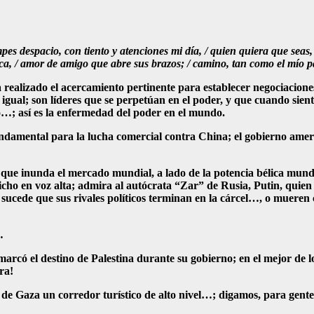
s despacio, con tiento y atenciones mi día, / quien quiera que seas, de
nca, / amor de amigo que abre sus brazos; / camino, tan como el mío 
a realizado el acercamiento pertinente para establecer negociacion
es igual; son líderes que se perpetúan en el poder, y que cuando s
io…; así es la enfermedad del poder en el mundo.
undamental para la lucha comercial contra China; el gobierno ameri
 que inunda el mercado mundial, a lado de la potencia bélica mundia
dicho en voz alta; admira al autócrata “Zar” de Rusia, Putin, quie
o sucede que sus rivales políticos terminan en la cárcel…, o mueren
…
marcó el destino de Palestina durante su gobierno; en el mejor de l
ra!
 de Gaza un corredor turístico de alto nivel…; digamos, para gente