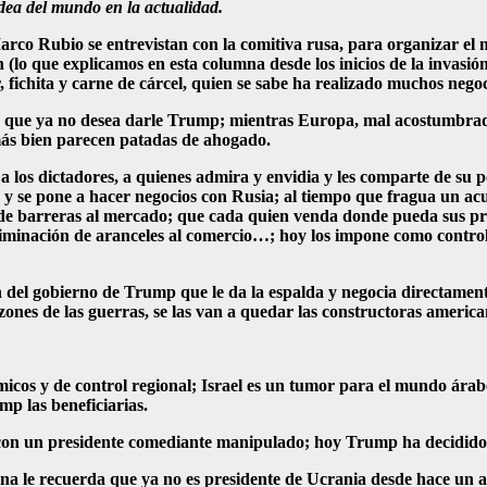
dea del mundo en la actualidad.
o Rubio se entrevistan con la comitiva rusa, para organizar el nu
(lo que explicamos en esta columna desde los inicios de la invasión)
fichita y carne de cárcel, quien se sabe ha realizado muchos nego
a que ya no desea darle Trump; mientras Europa, mal acostumbrada
más bien parecen patadas de ahogado.
os dictadores, a quienes admira y envidia y les comparte de su 
 y se pone a hacer negocios con Rusia; al tiempo que fragua un a
l de barreras al mercado; que cada quien venda donde pueda sus pr
iminación de aranceles al comercio…; hoy los impone como control
 del gobierno de Trump que le da la espalda y negocia directamente
azones de las guerras, se las van a quedar las constructoras ameri
ómicos y de control regional; Israel es un tumor para el mundo árab
mp las beneficiarias.
 con un presidente comediante manipulado; hoy Trump ha decidido qu
a le recuerda que ya no es presidente de Ucrania desde hace un a