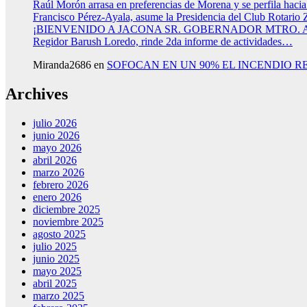
Raúl Morón arrasa en preferencias de Morena y se perfila haci
Francisco Pérez-Ayala, asume la Presidencia del Club Rotario 
¡BIENVENIDO A JACONA SR. GOBERNADOR MTRO.
Regidor Barush Loredo, rinde 2da informe de actividades…
Miranda2686
en
SOFOCAN EN UN 90% EL INCENDIO R
Archives
julio 2026
junio 2026
mayo 2026
abril 2026
marzo 2026
febrero 2026
enero 2026
diciembre 2025
noviembre 2025
agosto 2025
julio 2025
junio 2025
mayo 2025
abril 2025
marzo 2025