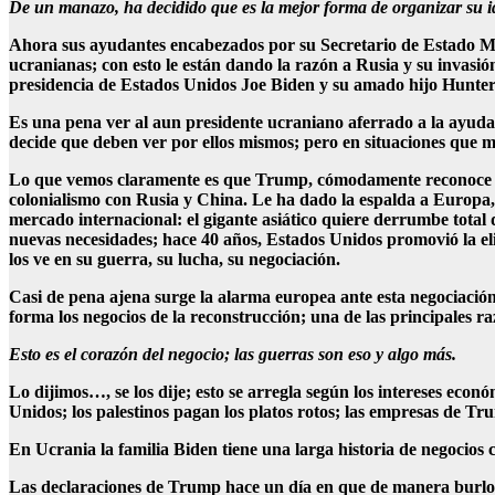
De un manazo, ha decidido que es la mejor forma de organizar su i
Ahora sus ayudantes encabezados por su Secretario de Estado Marc
ucranianas; con esto le están dando la razón a Rusia y su invasión 
presidencia de Estados Unidos Joe Biden y su amado hijo Hunter, 
Es una pena ver al aun presidente ucraniano aferrado a la ayud
decide que deben ver por ellos mismos; pero en situaciones que 
Lo que vemos claramente es que Trump, cómodamente reconoce a l
colonialismo con Rusia y China. Le ha dado la espalda a Europa,
mercado internacional: el gigante asiático quiere derrumbe tota
nuevas necesidades; hace 40 años, Estados Unidos promovió la el
los ve en su guerra, su lucha, su negociación.
Casi de pena ajena surge la alarma europea ante esta negociación
forma los negocios de la reconstrucción; una de las principales r
Esto es el corazón del negocio; las guerras son eso y algo más.
Lo dijimos…, se los dije; esto se arregla según los intereses econ
Unidos; los palestinos pagan los platos rotos; las empresas de Tru
En Ucrania la familia Biden tiene una larga historia de negocios
Las declaraciones de Trump hace un día en que de manera burlon