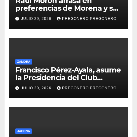
Raúl Morón arrasa en
preferencias de Morena y se
perfila hacia la gubernatura
JULIO 29, 2026
PREGONERO PREGONERO
de Michoacán en 2027
ZAMORA
Francisco Pérez-Ayala, asume
la Presidencia del Club
Rotario Zamora Industrial,
JULIO 29, 2026
PREGONERO PREGONERO
para el periodo 2026–2027
JACONA