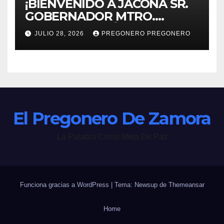
¡BIENVENIDO A JACONA SR.
GOBERNADOR MTRO.
ALFREDO RAMÍREZ
JULIO 28, 2026
PREGONERO PREGONERO
BEDOLLA!
El Pregonero De Zamora
La Palabra Como Meta De Paz
Funciona gracias a WordPress
|
Tema: Newsup de
Themeansar
Home