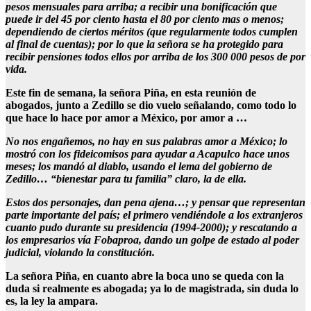
pesos mensuales para arriba; a recibir una bonificación que
puede ir del 45 por ciento hasta el 80 por ciento mas o menos;
dependiendo de ciertos méritos (que regularmente todos cumplen
al final de cuentas); por lo que la señora se ha protegido para
recibir pensiones todos ellos por arriba de los 300 000 pesos de por
vida.
Este fin de semana, la señora Piña, en esta reunión de
abogados, junto a Zedillo se dio vuelo señalando, como todo lo
que hace lo hace por amor a México, por amor a …
No nos engañemos, no hay en sus palabras amor a México; lo
mostró con los fideicomisos para ayudar a Acapulco hace unos
meses; los mandó al diablo, usando el lema del gobierno de
Zedillo… “bienestar para tu familia” claro, la de ella.
Estos dos personajes, dan pena ajena…; y pensar que representan
parte importante del país; el primero vendiéndole a los extranjeros
cuanto pudo durante su presidencia (1994-2000); y rescatando a
los empresarios vía Fobaproa, dando un golpe de estado al poder
judicial, violando la constitución.
La señora Piña, en cuanto abre la boca uno se queda con la
duda si realmente es abogada; ya lo de magistrada, sin duda lo
es, la ley la ampara.