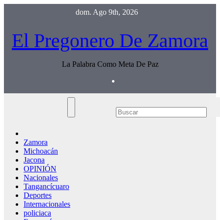
Saltar
dom. Ago 9th, 2026
al
contenido
El Pregonero De Zamora
La Palabra Como Meta De Paz
Zamora
Michoacán
Jacona
OPINIÓN
Nacionales
Tangancícuaro
Deportes
Internacionales
policiaca