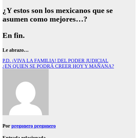
¿Y estos son los mexicanos que se
asumen como mejores…?
En fin.
Le abrazo…
Navegación
P.D. ¡VIVA LA FAMILIA! DEL PODER JUDICIAL
¿EN QUIEN SE PODRÁ CREER HOY Y MAÑANA?
de
entradas
Por
pregonero pregonero
Entrada relacionada