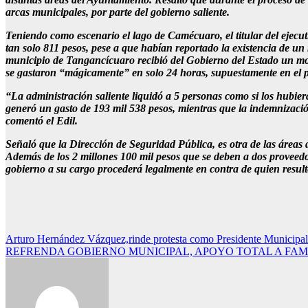
arcas municipales, por parte del gobierno saliente.
Teniendo como escenario el lago de Camécuaro, el titular del ejecut
tan solo 811 pesos, pese a que habían reportado la existencia de un 
municipio de Tangancícuaro recibió del Gobierno del Estado un mont
se gastaron “mágicamente” en solo 24 horas, supuestamente en el 
“La administración saliente liquidó a 5 personas como si los hubieran
generó un gasto de 193 mil 538 pesos, mientras que la indemnizació
comentó el Edil.
Señaló que la Dirección de Seguridad Pública, es otra de las áreas
Además de los 2 millones 100 mil pesos que se deben a dos proveedor
gobierno a su cargo procederá legalmente en contra de quien resulte
Navegación
Arturo Hernández Vázquez,rinde protesta como Presidente Municipal
REFRENDA GOBIERNO MUNICIPAL, APOYO TOTAL A FAM
de
entradas