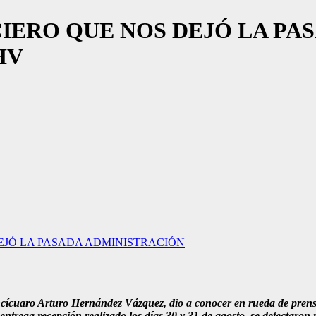
IERO QUE NOS DEJÓ LA PA
HV
EJÓ LA PASADA ADMINISTRACIÓN
ncícuaro Arturo Hernández Vázquez, dio a conocer en rueda de prensa
entrega recepción realizado los días 30 y 31 de agosto, se detectaron