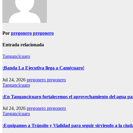
Por
pregonero pregonero
Entrada relacionada
Tangancícuaro
¡Banda La Ejecutiva llega a Camécuaro!
Jul 24, 2026
pregonero pregonero
Tangancícuaro
¡En Tangancícuaro fortalecemos el aprovechamiento del agua pa
Jul 24, 2026
pregonero pregonero
Tangancícuaro
¡Equipamos a Tránsito y Vialidad para seguir sirviendo a la ciud