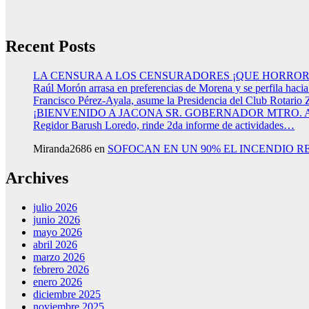
Recent Posts
LA CENSURA A LOS CENSURADORES ¡QUE HORROR
Raúl Morón arrasa en preferencias de Morena y se perfila haci
Francisco Pérez-Ayala, asume la Presidencia del Club Rotario 
¡BIENVENIDO A JACONA SR. GOBERNADOR MTRO.
Regidor Barush Loredo, rinde 2da informe de actividades…
Miranda2686
en
SOFOCAN EN UN 90% EL INCENDIO R
Archives
julio 2026
junio 2026
mayo 2026
abril 2026
marzo 2026
febrero 2026
enero 2026
diciembre 2025
noviembre 2025