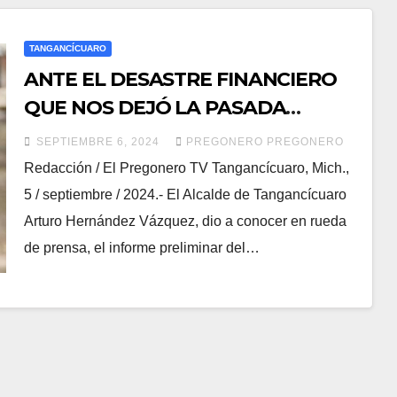
TANGANCÍCUARO
ANTE EL DESASTRE FINANCIERO
QUE NOS DEJÓ LA PASADA
ADMINISTRACIÓN, VAMOS A
SEPTIEMBRE 6, 2024
PREGONERO PREGONERO
PONER ORDEN: AHV
Redacción / El Pregonero TV Tangancícuaro, Mich.,
5 / septiembre / 2024.- El Alcalde de Tangancícuaro
Arturo Hernández Vázquez, dio a conocer en rueda
de prensa, el informe preliminar del…