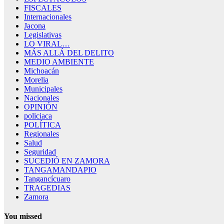
FISCALES
Internacionales
Jacona
Legislativas
LO VIRAL…
MÁS ALLÁ DEL DELITO
MEDIO AMBIENTE
Michoacán
Morelia
Municipales
Nacionales
OPINIÓN
policiaca
POLÍTICA
Regionales
Salud
Seguridad
SUCEDIÓ EN ZAMORA
TANGAMANDAPIO
Tangancícuaro
TRAGEDIAS
Zamora
You missed