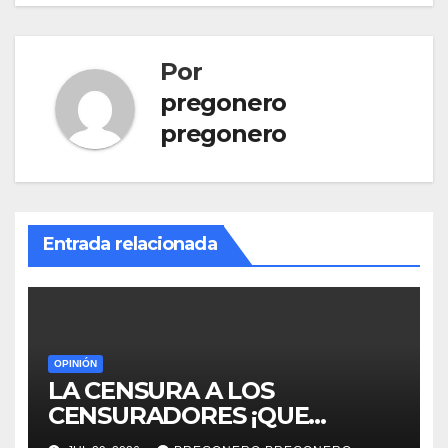
Por
pregonero
pregonero
Entrada relacionada
OPINIÓN
LA CENSURA A LOS
CENSURADORES ¡QUE
HORROR!