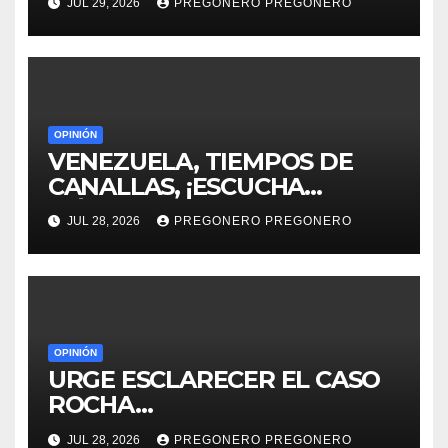
JUL 29, 2026
PREGONERO PREGONERO
OPINIÓN
VENEZUELA, TIEMPOS DE
CANALLAS, ¡ESCUCHA
MÉXICO!!
JUL 28, 2026
PREGONERO PREGONERO
OPINIÓN
URGE ESCLARECER EL CASO
ROCHA…
JUL 28, 2026
PREGONERO PREGONERO