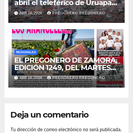
abril el teleférico de Uruapan
será gratis: Gladyz Butanda
ABR 16, 2026
PREGONERO PREGONERO
REGIONALES
EL PREGONERO DE ZAMORA,
EDICIÓN 1249, DEL MARTES
14 DE ABRIL DE 2026…
ABR 16, 2026
PREGONERO PREGONERO
Deja un comentario
Tu dirección de correo electrónico no será publicada.