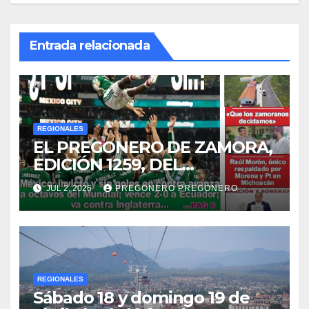
Entrada relacionada
REGIONALES
EL PREGONERO DE ZAMORA,
EDICIÓN 1259, DEL
MIÉRCOLES 01 DE JULIO DE
JUL 2, 2026
PREGONERO PREGONERO
2026…
REGIONALES
Sábado 18 y domingo 19 de