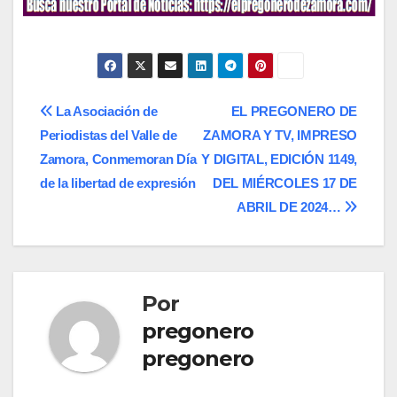
Navegación
La Asociación de
EL PREGONERO DE
Periodistas del Valle de
ZAMORA Y TV, IMPRESO
de
Zamora, Conmemoran Día
Y DIGITAL, EDICIÓN 1149,
entradas
de la libertad de expresión
DEL MIÉRCOLES 17 DE
ABRIL DE 2024…
Por
pregonero
pregonero