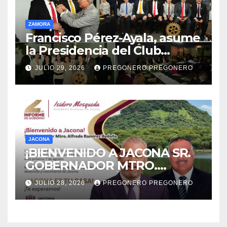
ZAMORA
Francisco Pérez-Ayala, asume
la Presidencia del Club
Rotario Zamora Industrial,
JULIO 29, 2026
PREGONERO PREGONERO
para el periodo 2026–2027
JACONA
¡BIENVENIDO A JACONA SR.
GOBERNADOR MTRO.
ALFREDO RAMÍREZ
JULIO 28, 2026
PREGONERO PREGONERO
BEDOLLA!