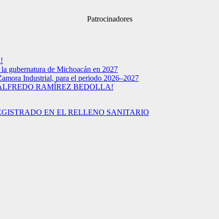
Patrocinadores
!
a la gubernatura de Michoacán en 2027
Zamora Industrial, para el periodo 2026–2027
 ALFREDO RAMÍREZ BEDOLLA!
EGISTRADO EN EL RELLENO SANITARIO