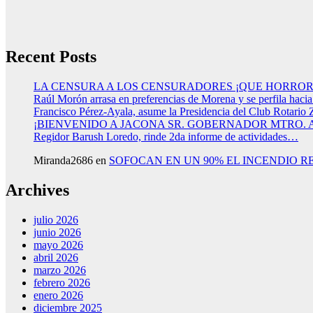
Recent Posts
LA CENSURA A LOS CENSURADORES ¡QUE HORROR
Raúl Morón arrasa en preferencias de Morena y se perfila haci
Francisco Pérez-Ayala, asume la Presidencia del Club Rotario 
¡BIENVENIDO A JACONA SR. GOBERNADOR MTRO.
Regidor Barush Loredo, rinde 2da informe de actividades…
Miranda2686
en
SOFOCAN EN UN 90% EL INCENDIO R
Archives
julio 2026
junio 2026
mayo 2026
abril 2026
marzo 2026
febrero 2026
enero 2026
diciembre 2025