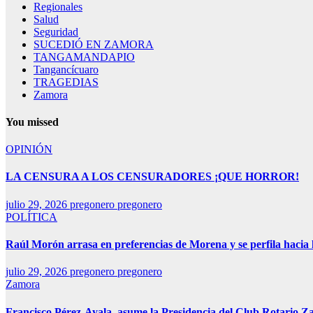
Regionales
Salud
Seguridad
SUCEDIÓ EN ZAMORA
TANGAMANDAPIO
Tangancícuaro
TRAGEDIAS
Zamora
You missed
OPINIÓN
LA CENSURA A LOS CENSURADORES ¡QUE HORROR!
julio 29, 2026
pregonero pregonero
POLÍTICA
Raúl Morón arrasa en preferencias de Morena y se perfila hacia
julio 29, 2026
pregonero pregonero
Zamora
Francisco Pérez-Ayala, asume la Presidencia del Club Rotario Z