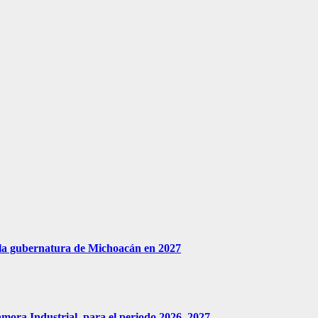
 la gubernatura de Michoacán en 2027
amora Industrial, para el periodo 2026–2027