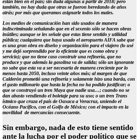
están bien en el país; sin duda algunas a partir de 2018; pero
también, no hay duda que otras se fueron heredando de años
atrás; por más que queramos asignarle todos los males.
Los medios de comunicación han sido usados de manera
indiscriminada señalando que en el sexenio sólo se hacen obras
inútiles; aunque se les señale que estas tiene sentido y utilidad
pública; cualquiera que haya usado el aeropuerto AIFA sabe que
es una gran obra en diseño y organización para el viajero (lo usé
y me dejó sorprendido por lo eficiente que es como obra y
servicio); que no tiene caso construir una refinería, que no
produce y que además la gasolina va de salida; sólo un ignorante
no sabe que esta va a ser necesaria de manera creciente por lo
menos hasta 2050, incluso veinte años más; al margen de que
Calderón prometió una refinería y solamente hizo una barda, con
el gasto millonario que hasta la fecha no ha podido justificar; o
que se construyó un tren Maya que nadie usa…; cuando no se
dan abasto vendiendo el boletaje para su uso; o un tren Trans
ístmico que cruza el país de Oaxaca a Veracruz, uniendo el
Océano Pacífico, con el Golfo de México; con el impacto en la
movilidad de mercancías consecuente.
Sin embargo, nada de esto tiene sentido
ante la lucha por el poder político que se