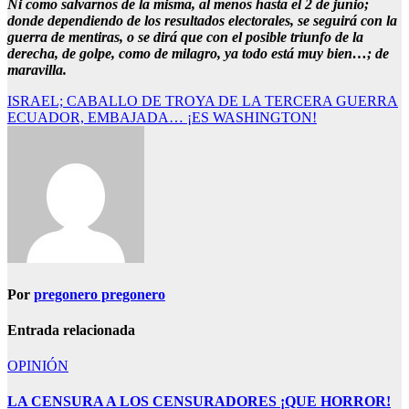
Ni como salvarnos de la misma, al menos hasta el 2 de junio;
donde dependiendo de los resultados electorales, se seguirá con la
guerra de mentiras, o se dirá que con el posible triunfo de la
derecha, de golpe, como de milagro, ya todo está muy bien…; de
maravilla.
Navegación
ISRAEL; CABALLO DE TROYA DE LA TERCERA GUERRA
ECUADOR, EMBAJADA… ¡ES WASHINGTON!
de
entradas
Por
pregonero pregonero
Entrada relacionada
OPINIÓN
LA CENSURA A LOS CENSURADORES ¡QUE HORROR!