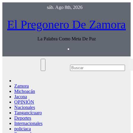
Saltar
sáb. Ago 8th, 2026
al
contenido
El Pregonero De Zamora
La Palabra Como Meta De Paz
Zamora
Michoacán
Jacona
OPINIÓN
Nacionales
Tangancícuaro
Deportes
Internacionales
policiaca