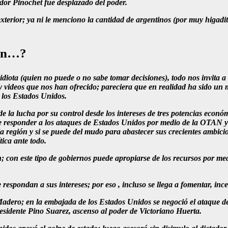
ador Pinochet fue desplazado del poder.
xterior; ya ni le menciono la cantidad de argentinos (por muy higadit
ton…?
idiota (quien no puede o no sabe tomar decisiones), todo nos invita a
 y videos que nos han ofrecido; pareciera que en realidad ha sido un
e los Estados Unidos.
e la lucha por su control desde los intereses de tres potencias econó
responder a los ataques de Estados Unidos por medio de la OTAN y s
la región y si se puede del mudo para abastecer sus crecientes ambic
ica ante todo.
 con este tipo de gobiernos puede apropiarse de los recursos por me
espondan a sus intereses; por eso , incluso se llega a fomentar, ince
adero; en la embajada de los Estados Unidos se negoció el ataque de l
esidente Pino Suarez, ascenso al poder de Victoriano Huerta.