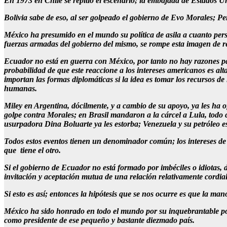
En 1973 en Chile se repitió el escenario; la embajada de Estados Un
Bolivia sabe de eso, al ser golpeado el gobierno de Evo Morales; P
México ha presumido en el mundo su política de asila a cuanto perse
fuerzas armadas del gobierno del mismo, se rompe esta imagen de re
Ecuador no está en guerra con México, por tanto no hay razones par
probabilidad de que este reaccione a los intereses americanos es 
importan las formas diplomáticas si la idea es tomar los recursos d
humanas.
Miley en Argentina, dócilmente, y a cambio de su apoyo, ya les ha o
golpe contra Morales; en Brasil mandaron a la cárcel a Lula, todo co
usurpadora Dina Boluarte ya les estorba; Venezuela y su petróleo e
Todos estos eventos tienen un denominador común; los intereses de 
que tiene el otro.
Si el gobierno de Ecuador no está formado por imbéciles o idiotas, d
invitación y aceptación mutua de una relación relativamente cordial,
Si esto es así; entonces la hipótesis que se nos ocurre es que la m
México ha sido honrado en todo el mundo por su inquebrantable polí
como presidente de ese pequeño y bastante diezmado país.