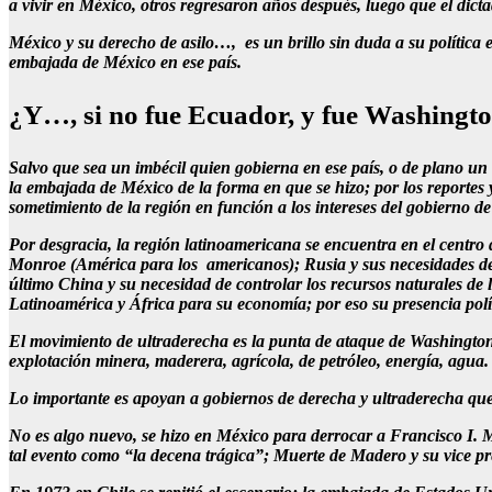
a vivir en México, otros regresaron años después, luego que el dict
México y su derecho de asilo…, es un brillo sin duda a su política e
embajada de México en ese país.
¿Y…, si no fue Ecuador, y fue Washing
Salvo que sea un imbécil quien gobierna en ese país, o de plano un 
la embajada de México de la forma en que se hizo; por los reportes
sometimiento de la región en función a los intereses del gobierno d
Por desgracia, la región latinoamericana se encuentra en el centro d
Monroe (América para los americanos); Rusia y sus necesidades de 
último China y su necesidad de controlar los recursos naturales de 
Latinoamérica y África para su economía; por eso su presencia polít
El movimiento de ultraderecha es la punta de ataque de Washington;
explotación minera, maderera, agrícola, de petróleo, energía, agua.
Lo importante es apoyan a gobiernos de derecha y ultraderecha que r
No es algo nuevo, se hizo en México para derrocar a Francisco I. M
tal evento como “la decena trágica”; Muerte de Madero y su vice pr