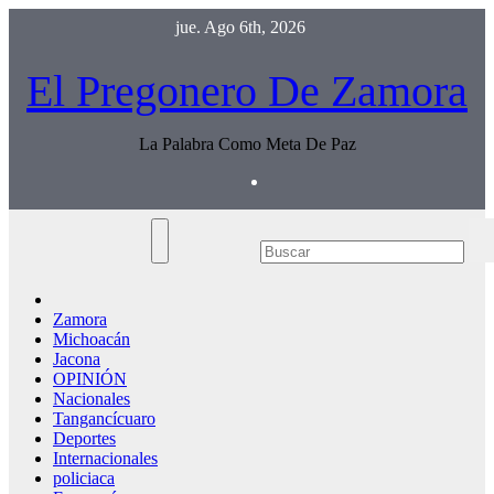
Saltar
jue. Ago 6th, 2026
al
contenido
El Pregonero De Zamora
La Palabra Como Meta De Paz
Zamora
Michoacán
Jacona
OPINIÓN
Nacionales
Tangancícuaro
Deportes
Internacionales
policiaca