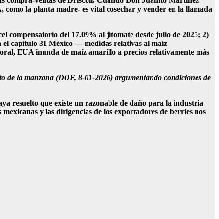
 las compra-ventas de Driscoll. Cuando Don Juanito Martínez
, como la planta madre- es vital cosechar y vender en la llamada
el compensatorio del 17.09% al jitomate desde julio de 2025; 2)
n el capítulo 31 México — medidas relativas al maíz
moral, EUA inunda de maíz amarillo a precios relativamente más
specto de la manzana (DOF, 8-01-2026) argumentando condiciones de
ya resuelto que existe un razonable de daño para la industria
s mexicanas y las dirigencias de los exportadores de berries nos