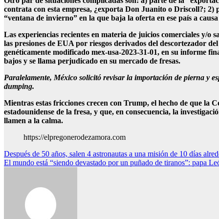
Otro par de situaciones complicadas son: a) parte de la “export
contrata con esta empresa, ¿exporta Don Juanito o Driscoll?; 2)
“ventana de invierno” en la que baja la oferta en ese país a causa 
Las experiencias recientes en materia de juicios comerciales y/o
las presiones de EUA por riesgos derivados del descortezador del 
genéticamente modificado mex-usa-2023-31-01, en su informe fina
bajos y se llama perjudicado en su mercado de fresas.
Paralelamente, México solicitó revisar la importación de pierna y 
dumping.
Mientras estas fricciones crecen con Trump, el hecho de que la C
estadounidense de la fresa, y que, en consecuencia, la investigac
llamen a la calma.
https://elpregonerodezamora.com
Navegación
Después de 50 años, salen 4 astronautas a una misión de 10 días alred
El mundo está “siendo devastado por un puñado de tiranos”: papa L
de
entradas