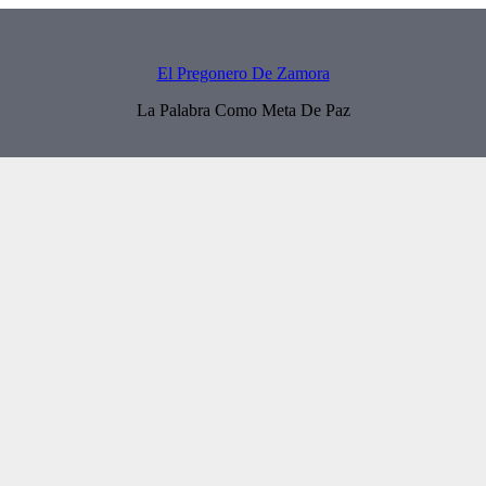
El Pregonero De Zamora
La Palabra Como Meta De Paz