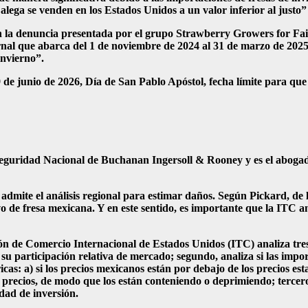
alega se venden en los Estados Unidos a un valor inferior al justo”
on la denuncia presentada por el grupo Strawberry Growers for Fa
vernal que abarca del 1 de noviembre de 2024 al 31 de marzo de 2025
invierno”.
29 de junio de 2026, Día de San Pablo Apóstol, fecha límite para q
eguridad Nacional de Buchanan Ingersoll & Rooney y es el abogado 
mite el análisis regional para estimar daños. Según Pickard, de la
vo de fresa mexicana. Y en este sentido, es importante que la ITC a
ión de Comercio Internacional de Estados Unidos (ITC) analiza tre
u participación relativa de mercado; segundo, analiza si las import
cas: a) si los precios mexicanos están por debajo de los precios est
s precios, de modo que los están conteniendo o deprimiendo; tercer
idad de inversión.