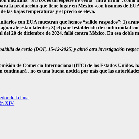
ación mexicana” a EUA es un especie de venta “intra firma”, como
 para la producción que tiene lugar en México -con insumos de EUA
de las bajas temperaturas y el precio se eleva.
 sanitarios con EUA muestran que hemos “salido raspados”: 1) aranc
aguacate están latentes; 3) el panel establecido de conformidad co
l del 20 de diciembre de 2024, falló contra México. En esa doble 
espaldilla de cerdo (DOF, 15-12-2025) y abrió otra investigación re
omisión de Comercio Internacional (ITC) de los Estados Unidos, ha
ión continuará , no es una buena noticia por más que las autoridade
edor de la luna
eón XIV