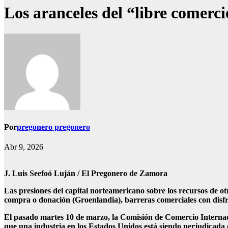
Los aranceles del “libre comerc
Por
pregonero pregonero
Abr 9, 2026
J. Luis Seefoó Luján / El Pregonero de Zamora
Las presiones del capital norteamericano sobre los recursos de ot
compra o donación (Groenlandia), barreras comerciales con disfraz
El pasado martes 10 de marzo, la Comisión de Comercio Internaci
que una industria en los Estados Unidos está siendo perjudicada d