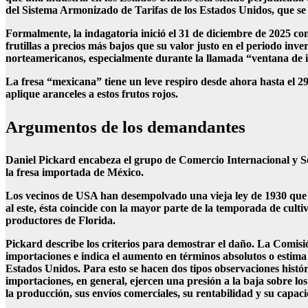
del Sistema Armonizado de Tarifas de los Estados Unidos, que se 
Formalmente, la indagatoria inició el 31 de diciembre de 2025 c
frutillas a precios más bajos que su valor justo en el periodo in
norteamericanos, especialmente durante la llamada “ventana de 
La fresa “mexicana” tiene un leve respiro desde ahora hasta el 
aplique aranceles a estos frutos rojos.
Argumentos de los demandantes
Daniel Pickard encabeza el grupo de Comercio Internacional y S
la fresa importada de México.
Los vecinos de USA han desempolvado una vieja ley de 1930 que ad
al este, ésta coincide con la mayor parte de la temporada de culti
productores de Florida.
Pickard describe los criterios para demostrar el daño. La Comis
importaciones e indica el aumento en términos absolutos o estima s
Estados Unidos. Para esto se hacen dos tipos observaciones históri
importaciones, en general, ejercen una presión a la baja sobre lo
la producción, sus envíos comerciales, su rentabilidad y su capac