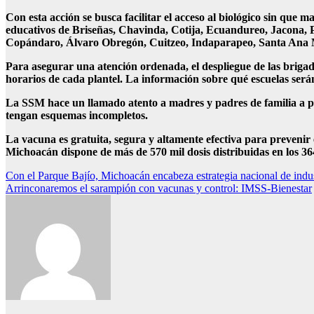
Con esta acción se busca facilitar el acceso al biológico sin que 
educativos de Briseñas, Chavinda, Cotija, Ecuandureo, Jacona, 
Copándaro, Álvaro Obregón, Cuitzeo, Indaparapeo, Santa Ana 
Para asegurar una atención ordenada, el despliegue de las briga
horarios de cada plantel. La información sobre qué escuelas serán 
La SSM hace un llamado atento a madres y padres de familia a pres
tengan esquemas incompletos.
La vacuna es gratuita, segura y altamente efectiva para prevenir
Michoacán dispone de más de 570 mil dosis distribuidas en los 364
Navegación
Con el Parque Bajío, Michoacán encabeza estrategia nacional de indus
Arrinconaremos el sarampión con vacunas y control: IMSS-Bienestar
de
entradas