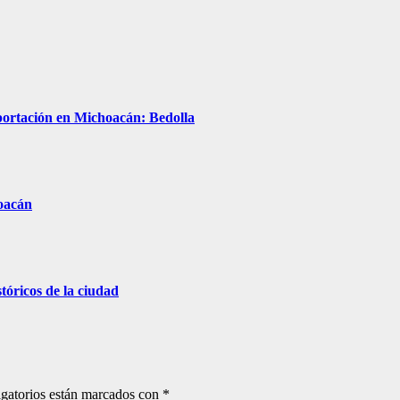
xportación en Michoacán: Bedolla
hoacán
stóricos de la ciudad
gatorios están marcados con
*