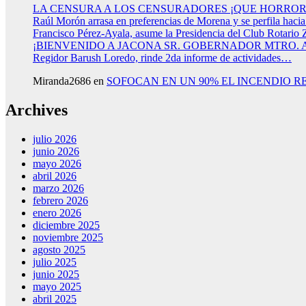
LA CENSURA A LOS CENSURADORES ¡QUE HORROR
Raúl Morón arrasa en preferencias de Morena y se perfila haci
Francisco Pérez-Ayala, asume la Presidencia del Club Rotario 
¡BIENVENIDO A JACONA SR. GOBERNADOR MTRO.
Regidor Barush Loredo, rinde 2da informe de actividades…
Miranda2686
en
SOFOCAN EN UN 90% EL INCENDIO R
Archives
julio 2026
junio 2026
mayo 2026
abril 2026
marzo 2026
febrero 2026
enero 2026
diciembre 2025
noviembre 2025
agosto 2025
julio 2025
junio 2025
mayo 2025
abril 2025