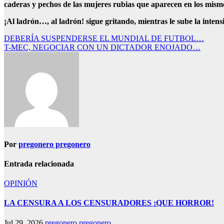
caderas y pechos de las mujeres rubias que aparecen en los mism
¡Al ladrón…, al ladrón! sigue gritando, mientras le sube la inten
Navegación
DEBERÍA SUSPENDERSE EL MUNDIAL DE FUTBOL…
T-MEC, NEGOCIAR CON UN DICTADOR ENOJADO…
de
entradas
Por
pregonero pregonero
Entrada relacionada
OPINIÓN
LA CENSURA A LOS CENSURADORES ¡QUE HORROR!
Jul 29, 2026
pregonero pregonero