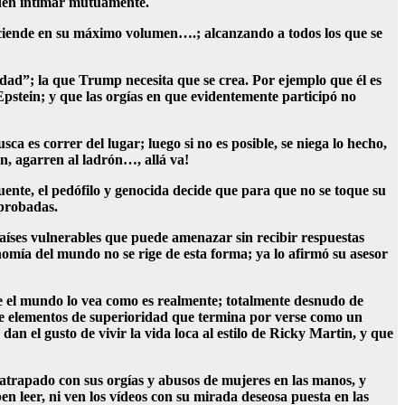
iden intimar mutuamente.
 enciende en su máximo volumen….; alcanzando a todos los que se
rdad”; la que Trump necesita que se crea. Por ejemplo que él es
 Epstein; y que las orgías en que evidentemente participó no
 es correr del lugar; luego si no es posible, se niega lo hecho,
ón, agarren al ladrón…, allá va!
ente, el pedófilo y genocida decide que para que no se toque su
mprobadas.
aíses vulnerables que puede amenazar sin recibir respuestas
omía del mundo no se rige de esta forma; ya lo afirmó su asesor
ue el mundo lo vea como es realmente; totalmente desnudo de
e elementos de superioridad que termina por verse como un
an el gusto de vivir la vida loca al estilo de Ricky Martin, y que
atrapado con sus orgías y abusos de mujeres en las manos, y
n leer, ni ven los vídeos con su mirada deseosa puesta en las