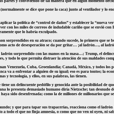
as partes y conviviendo de tal manera que en algún momento dec
do (normalmente se dice que pone la caca) junto al ventilador y lo
plicar la política de “control de daños” y establecer la “nueva ve
e ver con los miles de correos de indudable cariño que se envió con
guramente que lo habría exculpado.
n sorprendidos en su atraco; cuando sucede, lo primero que se busca
l como acto de desesperación se da por gritar… ¡al ladrón…, al ladr
n ladrón sorprendido con las manos en la masa…; Trump, el delincu
s, y todo lo que permita distraer la atención de sus maldades co
laman Venezuela, Cuba, Groenlandia; Canadá, México, y todos los p
 va a enfrentar a alguien de su igual; eso es para tontos; la econ
s y tecnología, y ellos, en sus palabras, las tienen.
tiene un delincuente pedófilo y genocida ante la posibilidad de q
mana lo presenta demasiado humano diría Nietzsche; tan desnudo d
haya sido desenfrenada; como la de millones de millonarios que se d
undo; y que para tapar sus trapacerías, reacciona como el ladrón 
 a todo el que no finja amnesia, o como que no ven ni oyen, ni sabe