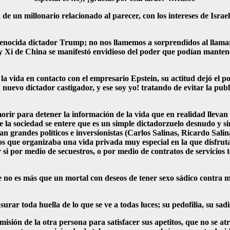
 de un millonario relacionado al parecer, con los intereses de Israe
enocida dictador Trump; no nos llamemos a sorprendidos al llamarl
y Xi de China se manifestó envidioso del poder que podían manten
a vida en contacto con el empresario Epstein, su actitud dejó el po
evo dictador castigador, y ese soy yo! tratando de evitar la publ
orir para detener la información de la vida que en realidad llevan
a sociedad se entere que es un simple dictadorzuelo desnudo y sin
ían grandes políticos e inversionistas (Carlos Salinas, Ricardo Sali
los que organizaba una vida privada muy especial en la que disfrut
 si por medio de secuestros, o por medio de contratos de servicios
e no es más que un mortal con deseos de tener sexo sádico contra 
surar toda huella de lo que se ve a todas luces; su pedofilia, su sa
misión de la otra persona para satisfacer sus apetitos, que no se a