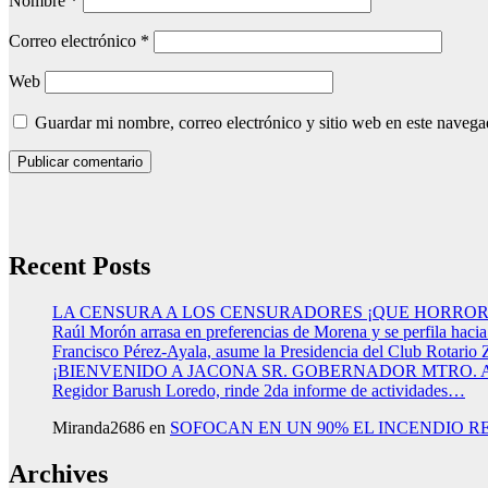
Nombre
*
Correo electrónico
*
Web
Guardar mi nombre, correo electrónico y sitio web en este naveg
Recent Posts
LA CENSURA A LOS CENSURADORES ¡QUE HORROR
Raúl Morón arrasa en preferencias de Morena y se perfila haci
Francisco Pérez-Ayala, asume la Presidencia del Club Rotario 
¡BIENVENIDO A JACONA SR. GOBERNADOR MTRO.
Regidor Barush Loredo, rinde 2da informe de actividades…
Miranda2686
en
SOFOCAN EN UN 90% EL INCENDIO R
Archives