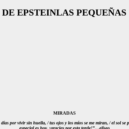
 DE EPSTEINLAS PEQUEÑAS
MIRADAS
ías por vivir sin huella, / tus ojos y los míos se me miran, / el sol s
especial es hoy, ¡gracias por esta tarde!”…elíseo