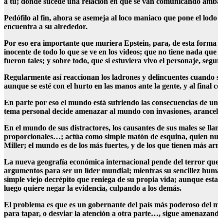
a tu; donde sucede una relación en que se van comunicando amb
Pedófilo al fin, ahora se asemeja al loco maniaco que pone el lo
encuentra a su alrededor.
Por eso era importante que muriera Epstein, para, de esta forma a
inocente de todo lo que se ve en los videos; que no tiene nada qu
fueron tales; y sobre todo, que si estuviera vivo el personaje, se
Regularmente así reaccionan los ladrones y delincuentes cuando so
aunque se esté con el hurto en las manos ante la gente, y al fina
En parte por eso el mundo está sufriendo las consecuencias de u
tema personal decide amenazar al mundo con invasiones, arancele
En el mundo de sus distractores, los causantes de sus males se l
proporcionales…; actúa como simple matón de esquina, quien nunca
Miller; el mundo es de los más fuertes, y de los que tienen más arma
La nueva geografía económica internacional pende del terror que 
argumentos para ser un líder mundial; mientras su sencillez hu
simple viejo decrépito que reniega de su propia vida; aunque esta 
luego quiere negar la evidencia, culpando a los demás.
El problema es que es un gobernante del país más poderoso del m
para tapar, o desviar la atención a otra parte…, sigue amenazando