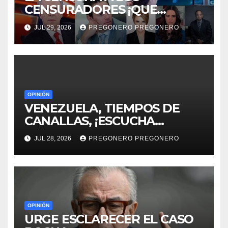
CENSURADORES ¡QUE
HORROR!
JUL 29, 2026
PREGONERO PREGONERO
OPINIÓN
VENEZUELA, TIEMPOS DE
CANALLAS, ¡ESCUCHA
MÉXICO!!
JUL 28, 2026
PREGONERO PREGONERO
OPINIÓN
URGE ESCLARECER EL CASO