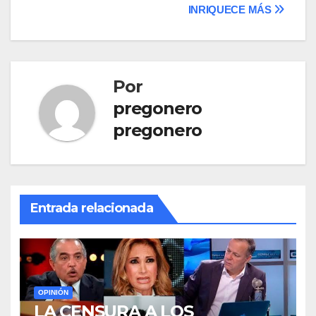
de
INRIQUECE MÁS
entradas
Por
pregonero
pregonero
Entrada relacionada
OPINIÓN
LA CENSURA A LOS