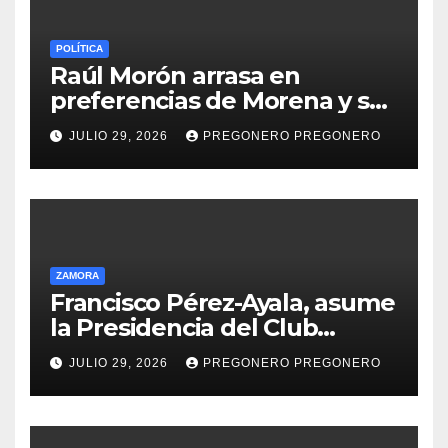
POLÍTICA
Raúl Morón arrasa en
preferencias de Morena y se
perfila hacia la gubernatura
JULIO 29, 2026
PREGONERO PREGONERO
de Michoacán en 2027
ZAMORA
Francisco Pérez-Ayala, asume
la Presidencia del Club
Rotario Zamora Industrial,
JULIO 29, 2026
PREGONERO PREGONERO
para el periodo 2026–2027