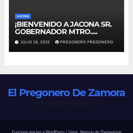
JACONA
¡BIENVENIDO A JACONA SR.
GOBERNADOR MTRO.
ALFREDO RAMÍREZ
JULIO 28, 2026
PREGONERO PREGONERO
BEDOLLA!
El Pregonero De Zamora
La Palabra Como Meta De Paz
Funciona gracias a WordPress
|
Tema: Newsup de
Themeansar