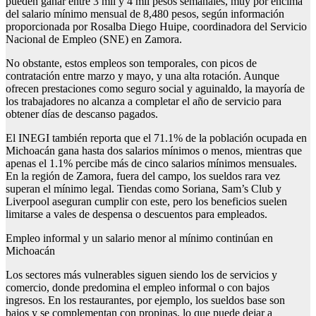
pueden ganar entre 3 mil y 4 mil pesos semanales, muy por encima
del salario mínimo mensual de 8,480 pesos, según información
proporcionada por Rosalba Diego Huipe, coordinadora del Servicio
Nacional de Empleo (SNE) en Zamora.
No obstante, estos empleos son temporales, con picos de
contratación entre marzo y mayo, y una alta rotación. Aunque
ofrecen prestaciones como seguro social y aguinaldo, la mayoría de
los trabajadores no alcanza a completar el año de servicio para
obtener días de descanso pagados.
El INEGI también reporta que el 71.1% de la población ocupada en
Michoacán gana hasta dos salarios mínimos o menos, mientras que
apenas el 1.1% percibe más de cinco salarios mínimos mensuales.
En la región de Zamora, fuera del campo, los sueldos rara vez
superan el mínimo legal. Tiendas como Soriana, Sam’s Club y
Liverpool aseguran cumplir con este, pero los beneficios suelen
limitarse a vales de despensa o descuentos para empleados.
Empleo informal y un salario menor al mínimo continúan en
Michoacán
Los sectores más vulnerables siguen siendo los de servicios y
comercio, donde predomina el empleo informal o con bajos
ingresos. En los restaurantes, por ejemplo, los sueldos base son
bajos y se complementan con propinas, lo que puede dejar a