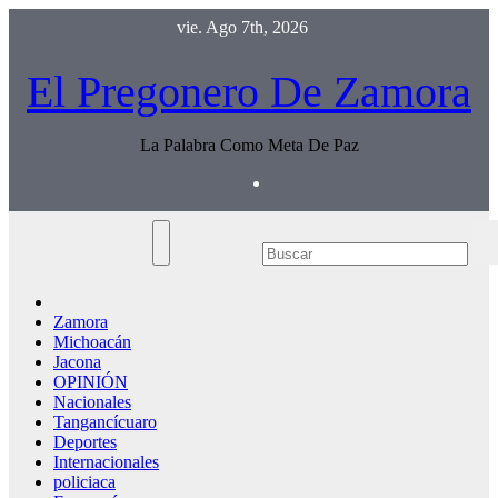
Saltar
vie. Ago 7th, 2026
al
contenido
El Pregonero De Zamora
La Palabra Como Meta De Paz
Zamora
Michoacán
Jacona
OPINIÓN
Nacionales
Tangancícuaro
Deportes
Internacionales
policiaca