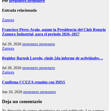
Por
pregonero pregonero
Entrada relacionada
Zamora
Francisco Pérez-Ayala, asume la Presidencia del Club Rotario
Zamora Industrial, para el periodo 2026–2027
Jul 29, 2026
pregonero pregonero
Zamora
Regidor Barush Loredo, rinde 2da informe de actividades…
Jul 28, 2026
pregonero pregonero
Zamora
Confirma CCEZA reunión con IMSS
Jun 10, 2026
pregonero pregonero
Deja un comentario
Tu dirección de correo electrónico no será publicada.
Los campos