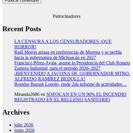
Patrocinadores
Recent Posts
LA CENSURA A LOS CENSURADORES ¡QUE
HORROR!
Raúl Morón arrasa en preferencias de Morena y se perfila
hacia la gubernatura de Michoacán en 2027
Francisco Pérez-Ayala, asume la Presidencia del Club Rotario
Zamora Industrial, para el periodo 2026–2027
¡BIENVENIDO A JACONA SR. GOBERNADOR MTRO.
ALFREDO RAMÍREZ BEDOLLA!
Regidor Barush Loredo, rinde 2da informe de actividades…
Miranda2686
en
SOFOCAN EN UN 90% EL INCENDIO
REGISTRADO EN EL RELLENO SANITARIO
Archives
julio 2026
junio 2026